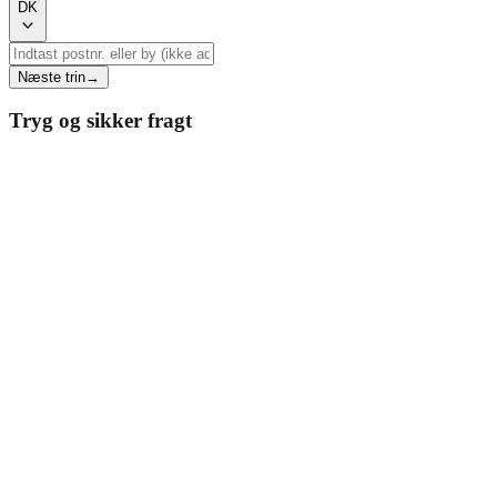
DK
Næste trin
→
Tryg og sikker fragt