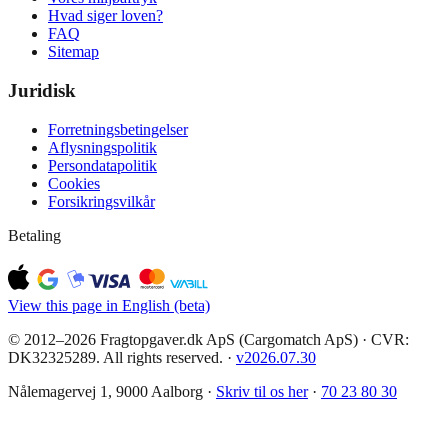
Hvad siger loven?
FAQ
Sitemap
Juridisk
Forretningsbetingelser
Aflysningspolitik
Persondatapolitik
Cookies
Forsikringsvilkår
Betaling
View this page in English (beta)
© 2012–2026 Fragtopgaver.dk ApS (Cargomatch ApS) · CVR:
DK32325289. All rights reserved.
·
v
2026.07.30
Nålemagervej 1, 9000 Aalborg ·
Skriv til os her
·
70 23 80 30