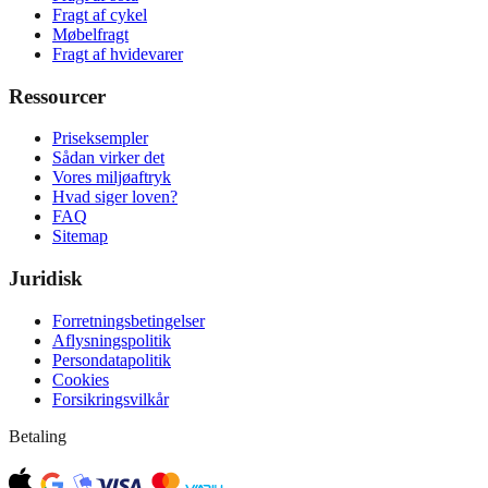
Fragt af cykel
Møbelfragt
Fragt af hvidevarer
Ressourcer
Priseksempler
Sådan virker det
Vores miljøaftryk
Hvad siger loven?
FAQ
Sitemap
Juridisk
Forretningsbetingelser
Aflysningspolitik
Persondatapolitik
Cookies
Forsikringsvilkår
Betaling