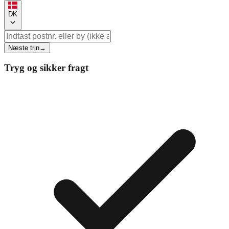
DK
Næste trin
→
Tryg og sikker fragt