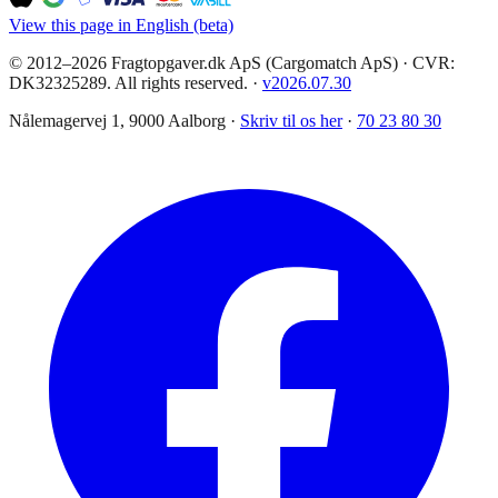
View this page in English (beta)
© 2012–2026 Fragtopgaver.dk ApS (Cargomatch ApS) · CVR:
DK32325289. All rights reserved.
·
v
2026.07.30
Nålemagervej 1, 9000 Aalborg ·
Skriv til os her
·
70 23 80 30