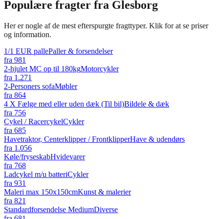
Populære fragter fra
Glesborg
Her er nogle af de mest efterspurgte fragttyper. Klik for at se priser
og information.
1/1 EUR palle
Paller & forsendelser
fra
981
2-hjulet MC op til 180kg
Motorcykler
fra
1.271
2-Personers sofa
Møbler
fra
864
4 X Fælge med eller uden dæk (Til bil)
Bildele & dæk
fra
756
Cykel / Racercykel
Cykler
fra
685
Havetraktor, Centerklipper / Frontklipper
Have & udendørs
fra
1.056
Køle/fryseskab
Hvidevarer
fra
768
Ladcykel m/u batteri
Cykler
fra
931
Maleri max 150x150cm
Kunst & malerier
fra
821
Standardforsendelse Medium
Diverse
fra
681