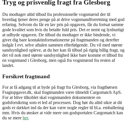
Tryg og prisvenlig fragt fra Glesborg
Du modtager altid tilbud fra professionelle vognmænd der til
hverdag tjener deres penge på at drive vognmandforretning med god
erfaring. Selvom du får en lav pris på opgaven, får du fortsat samme
gode kvalitet som hvis du betalte fuld pris. Det er nemt og lynhurtigt
at udbyde opgaven. De tilbud du modtager er ikke bindende, vi
giver dig bare kontaktinformationerne på fragtmanden og derefter
indgår I evt. selve aftalen sammen efterfølgende. Du vil med største
sandsynlighed opleve, at du her kan få tilbud på rigtig billig fragt, og
det vil nok med største sandsynlighed ikke bare komme et tilbud fra
en vognmand i Glesborg, men også fra vognmænd fra resten af
landet.
Forsikret fragtmand
For at få adgang til at byde på fragt fra Glesborg, via fragtbørsen
Fragtopgaver.dk, skal fragtmanden være tilmeldt Cargomatch ApS.
For at blive tilkoblet skal vognmanden dokumentere en
godsforsikring som et led af processen. Dog bør du altid sikre at dit
gods er dækket ind da der kan være nogle regler til bl.a. emballering
mm. Hvis du ønsker at vide mere om godsportalen Cargomatch kan
du se mere
her
.