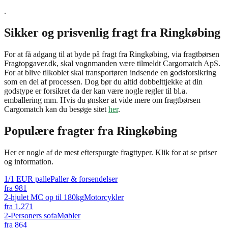
.
Sikker og prisvenlig fragt fra Ringkøbing
For at få adgang til at byde på fragt fra Ringkøbing, via fragtbørsen
Fragtopgaver.dk, skal vognmanden være tilmeldt Cargomatch ApS.
For at blive tilkoblet skal transportøren indsende en godsforsikring
som en del af processen. Dog bør du altid dobbelttjekke at din
godstype er forsikret da der kan være nogle regler til bl.a.
emballering mm. Hvis du ønsker at vide mere om fragtbørsen
Cargomatch kan du besøge sitet
her
.
Populære fragter fra
Ringkøbing
Her er nogle af de mest efterspurgte fragttyper. Klik for at se priser
og information.
1/1 EUR palle
Paller & forsendelser
fra
981
2-hjulet MC op til 180kg
Motorcykler
fra
1.271
2-Personers sofa
Møbler
fra
864