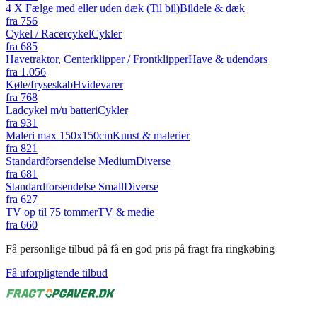
4 X Fælge med eller uden dæk (Til bil)
Bildele & dæk
fra
756
Cykel / Racercykel
Cykler
fra
685
Havetraktor, Centerklipper / Frontklipper
Have & udendørs
fra
1.056
Køle/fryseskab
Hvidevarer
fra
768
Ladcykel m/u batteri
Cykler
fra
931
Maleri max 150x150cm
Kunst & malerier
fra
821
Standardforsendelse Medium
Diverse
fra
681
Standardforsendelse Small
Diverse
fra
627
TV op til 75 tommer
TV & medie
fra
660
Få personlige tilbud på få en god pris på fragt fra ringkøbing
Få uforpligtende tilbud