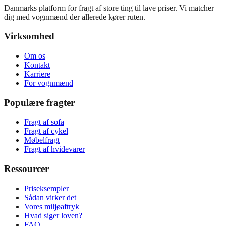
Danmarks platform for fragt af store ting til lave priser. Vi matcher
dig med vognmænd der allerede kører ruten.
Virksomhed
Om os
Kontakt
Karriere
For vognmænd
Populære fragter
Fragt af sofa
Fragt af cykel
Møbelfragt
Fragt af hvidevarer
Ressourcer
Priseksempler
Sådan virker det
Vores miljøaftryk
Hvad siger loven?
FAQ