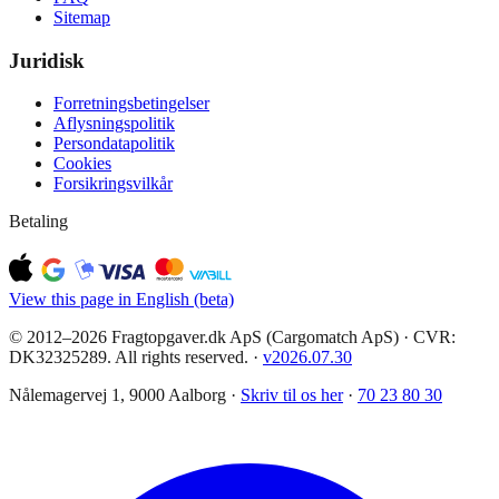
Sitemap
Juridisk
Forretningsbetingelser
Aflysningspolitik
Persondatapolitik
Cookies
Forsikringsvilkår
Betaling
View this page in English (beta)
© 2012–2026 Fragtopgaver.dk ApS (Cargomatch ApS) · CVR:
DK32325289. All rights reserved.
·
v
2026.07.30
Nålemagervej 1, 9000 Aalborg ·
Skriv til os her
·
70 23 80 30