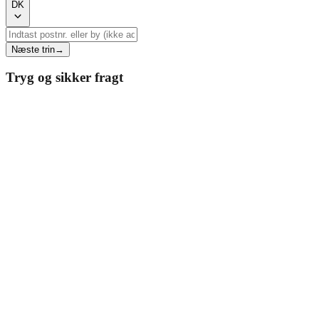
DK
Næste trin
→
Tryg og sikker fragt