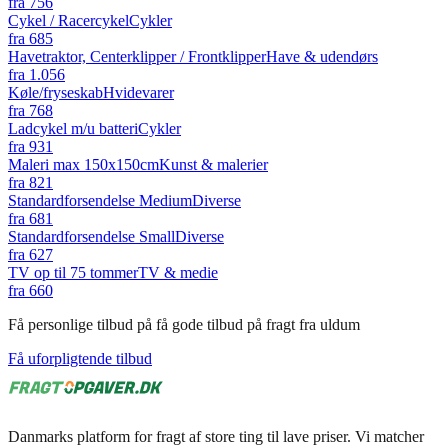
fra
756
Cykel / Racercykel
Cykler
fra
685
Havetraktor, Centerklipper / Frontklipper
Have & udendørs
fra
1.056
Køle/fryseskab
Hvidevarer
fra
768
Ladcykel m/u batteri
Cykler
fra
931
Maleri max 150x150cm
Kunst & malerier
fra
821
Standardforsendelse Medium
Diverse
fra
681
Standardforsendelse Small
Diverse
fra
627
TV op til 75 tommer
TV & medie
fra
660
Få personlige tilbud på få gode tilbud på fragt fra uldum
Få uforpligtende tilbud
Danmarks platform for fragt af store ting til lave priser. Vi matcher