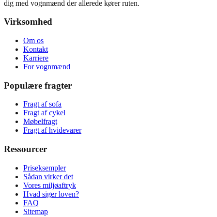
dig med vognmænd der allerede kører ruten.
Virksomhed
Om os
Kontakt
Karriere
For vognmænd
Populære fragter
Fragt af sofa
Fragt af cykel
Møbelfragt
Fragt af hvidevarer
Ressourcer
Priseksempler
Sådan virker det
Vores miljøaftryk
Hvad siger loven?
FAQ
Sitemap