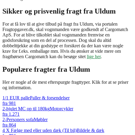
Sikker og prisvenlig fragt fra Uldum
For at få lov til at give tilbud på fragt fra Uldum, via portalen
Fragtopgaver.dk, skal vognmanden være godkendt af Cargomatch
ApS. For at blive tilkoblet skal vognmanden fremvise en
godsforsikring som en del af processen. Dog skal du altid
dobbelttjekke at din godstype er forsikret da der kan være nogle
krav for f.eks. emballage mm. Hvis du ønsker at vide mere om
fragtbørsen Cargomatch kan du besøge sitet
lige her
.
Populære fragter fra
Uldum
Her er nogle af de mest efterspurgte fragttyper. Klik for at se priser
og information.
1/1 EUR palle
Paller & forsendelser
fra
981
2-hjulet MC op til 180kg
Motorcykler
fra
1.271
2-Personers sofa
Møbler
fra
864
4 X Fælge med eller uden dæk (Til bil)
Bildele & dæk