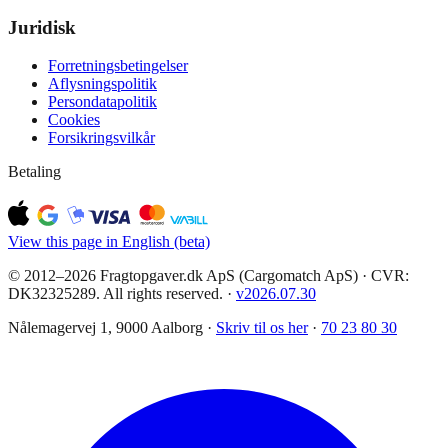
Juridisk
Forretningsbetingelser
Aflysningspolitik
Persondatapolitik
Cookies
Forsikringsvilkår
Betaling
View this page in English (beta)
© 2012–2026 Fragtopgaver.dk ApS (Cargomatch ApS) · CVR:
DK32325289. All rights reserved.
·
v
2026.07.30
Nålemagervej 1, 9000 Aalborg ·
Skriv til os her
·
70 23 80 30