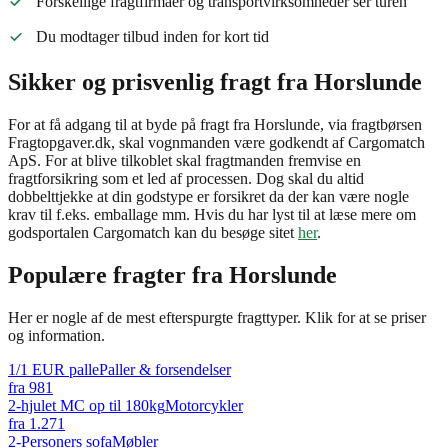
Forskellige fragtfirmaer og transportvirksomheder ser turen
Du modtager tilbud inden for kort tid
Sikker og prisvenlig fragt fra Horslunde
For at få adgang til at byde på fragt fra Horslunde, via fragtbørsen
Fragtopgaver.dk, skal vognmanden være godkendt af Cargomatch
ApS. For at blive tilkoblet skal fragtmanden fremvise en
fragtforsikring som et led af processen. Dog skal du altid
dobbelttjekke at din godstype er forsikret da der kan være nogle
krav til f.eks. emballage mm. Hvis du har lyst til at læse mere om
godsportalen Cargomatch kan du besøge sitet
her
.
Populære fragter fra
Horslunde
Her er nogle af de mest efterspurgte fragttyper. Klik for at se priser
og information.
1/1 EUR palle
Paller & forsendelser
fra
981
2-hjulet MC op til 180kg
Motorcykler
fra
1.271
2-Personers sofa
Møbler