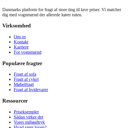
Danmarks platform for fragt af store ting til lave priser. Vi matcher
dig med vognmænd der allerede kører ruten.
Virksomhed
Om os
Kontakt
Karriere
For vognmænd
Populære fragter
Fragt af sofa
Fragt af cykel
Møbelfragt
Fragt af hvidevarer
Ressourcer
Priseksempler
Sådan virker det
Vores miljøaftryk
Hvad siger loven?