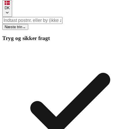
DK
Næste trin
→
Tryg og sikker fragt