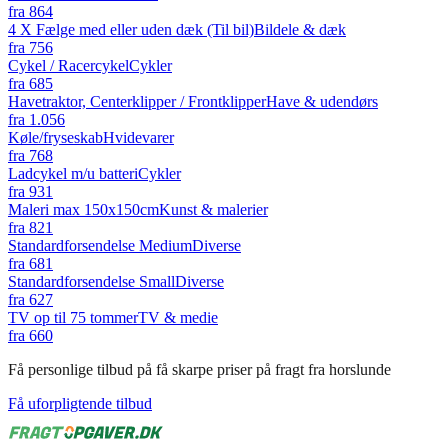
fra
864
4 X Fælge med eller uden dæk (Til bil)
Bildele & dæk
fra
756
Cykel / Racercykel
Cykler
fra
685
Havetraktor, Centerklipper / Frontklipper
Have & udendørs
fra
1.056
Køle/fryseskab
Hvidevarer
fra
768
Ladcykel m/u batteri
Cykler
fra
931
Maleri max 150x150cm
Kunst & malerier
fra
821
Standardforsendelse Medium
Diverse
fra
681
Standardforsendelse Small
Diverse
fra
627
TV op til 75 tommer
TV & medie
fra
660
Få personlige tilbud på få skarpe priser på fragt fra horslunde
Få uforpligtende tilbud