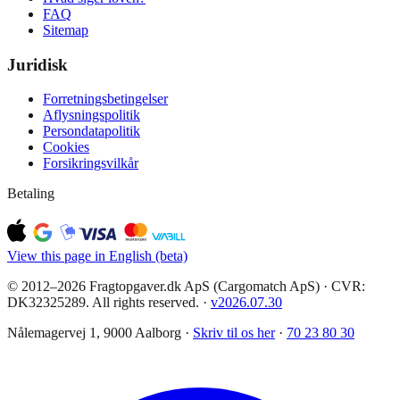
FAQ
Sitemap
Juridisk
Forretningsbetingelser
Aflysningspolitik
Persondatapolitik
Cookies
Forsikringsvilkår
Betaling
View this page in English (beta)
© 2012–2026 Fragtopgaver.dk ApS (Cargomatch ApS) · CVR:
DK32325289. All rights reserved.
·
v
2026.07.30
Nålemagervej 1, 9000 Aalborg ·
Skriv til os her
·
70 23 80 30