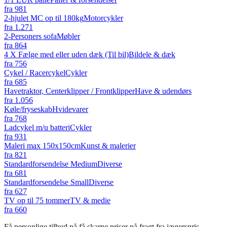
fra
981
2-hjulet MC op til 180kg
Motorcykler
fra
1.271
2-Personers sofa
Møbler
fra
864
4 X Fælge med eller uden dæk (Til bil)
Bildele & dæk
fra
756
Cykel / Racercykel
Cykler
fra
685
Havetraktor, Centerklipper / Frontklipper
Have & udendørs
fra
1.056
Køle/fryseskab
Hvidevarer
fra
768
Ladcykel m/u batteri
Cykler
fra
931
Maleri max 150x150cm
Kunst & malerier
fra
821
Standardforsendelse Medium
Diverse
fra
681
Standardforsendelse Small
Diverse
fra
627
TV op til 75 tommer
TV & medie
fra
660
Få personlige tilbud på få skarpe priser på fragt fra jægerspris