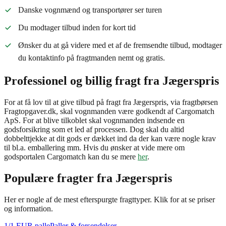
Danske vognmænd og transportører ser turen
Du modtager tilbud inden for kort tid
Ønsker du at gå videre med et af de fremsendte tilbud, modtager
du kontaktinfo på fragtmanden nemt og gratis.
Professionel og billig fragt fra Jægerspris
For at få lov til at give tilbud på fragt fra Jægerspris, via fragtbørsen
Fragtopgaver.dk, skal vognmanden være godkendt af Cargomatch
ApS. For at blive tilkoblet skal vognmanden indsende en
godsforsikring som et led af processen. Dog skal du altid
dobbelttjekke at dit gods er dækket ind da der kan være nogle krav
til bl.a. emballering mm. Hvis du ønsker at vide mere om
godsportalen Cargomatch kan du se mere
her
.
Populære fragter fra
Jægerspris
Her er nogle af de mest efterspurgte fragttyper. Klik for at se priser
og information.
1/1 EUR palle
Paller & forsendelser