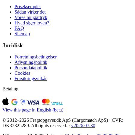
Priseksempler
Sådan virker det
Vores miljøaftryk
Hvad siger loven?
FAQ
Sitemap
Juridisk
Forretningsbetingelser
Aflysningspolitik
Persondatapolitik
Cookies
Forsikringsvilkår
Betaling
View this page in English (beta)
© 2012–2026 Fragtopgaver.dk ApS (Cargomatch ApS) · CVR:
DK32325289. All rights reserved.
·
v
2026.07.30