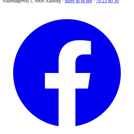
Nålemagervej 1, 9000 Aalborg ·
Skriv til os her
·
70 23 80 30