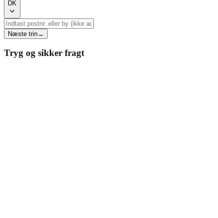
DK
Næste trin
→
Tryg og sikker fragt