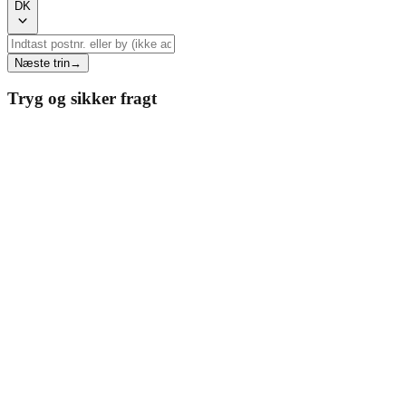
DK
Næste trin
→
Tryg og sikker fragt