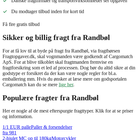
Danske fragtfirmaer og transportvirksomheder ser opgaven
Du modtager tilbud inden for kort tid
Få fire gratis tilbud
Sikker og billig fragt fra Randbøl
For at få lov til at byde på fragt fra Randbøl, via fragtbørsen
Fragtopgaver.dk, skal vognmanden være godkendt af Cargomatch
ApS. For at blive tilkoblet skal fragtmanden fremvise en
fragtforsikring som et led af processen. Dog bør du altid sikre at din
godstype er forsikret da der kan være nogle regler for bl.a.
emballering mm. Hvis du ønsker at læse mere om godsportalen
Cargomatch kan du se mere
lige her
.
Populære fragter fra
Randbøl
Her er nogle af de mest efterspurgte fragttyper. Klik for at se priser
og information.
1/1 EUR palle
Paller & forsendelser
fra
981
2-hjulet MC op til 180kg
Motorcykler