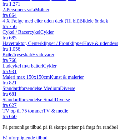
fra
1.271
2-Personers sofa
Møbler
fra
864
4 X Fælge med eller uden dæk (Til bil)
Bildele & dæk
fra
756
Cykel / Racercykel
Cykler
fra
685
Havetraktor, Centerklipper / Frontklipper
Have & udendørs
fra
1.056
Køle/fryseskab
Hvidevarer
fra
768
Ladcykel m/u batteri
Cykler
fra
931
Maleri max 150x150cm
Kunst & malerier
fra
821
Standardforsendelse Medium
Diverse
fra
681
Standardforsendelse Small
Diverse
fra
627
TV op til 75 tommer
TV & medie
fra
660
Få personlige tilbud på få skarpe priser på fragt fra randbøl
Få uforpligtende tilbud