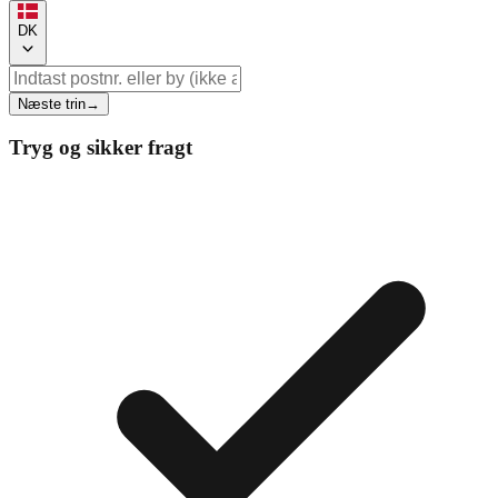
DK
Næste trin
→
Tryg og sikker fragt