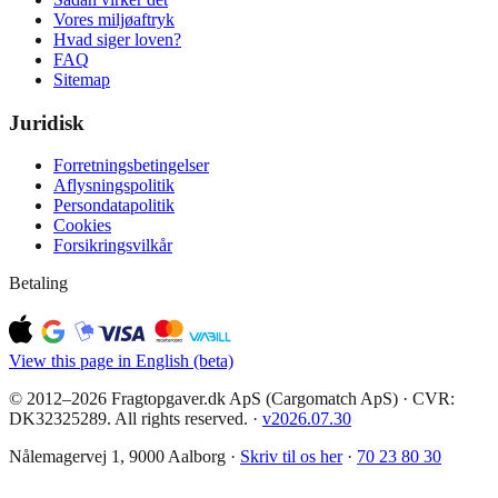
Vores miljøaftryk
Hvad siger loven?
FAQ
Sitemap
Juridisk
Forretningsbetingelser
Aflysningspolitik
Persondatapolitik
Cookies
Forsikringsvilkår
Betaling
View this page in English (beta)
© 2012–2026 Fragtopgaver.dk ApS (Cargomatch ApS) · CVR:
DK32325289. All rights reserved.
·
v
2026.07.30
Nålemagervej 1, 9000 Aalborg ·
Skriv til os her
·
70 23 80 30