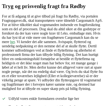
Tryg og prisvenlig fragt fra Rødby
For at få adgang til at give tilbud på fragt fra Rødby, via portalen
Fragtopgaver.dk, skal transportøren være tilmeldt Cargomatch ApS.
For at blive tilkoblet skal vognmanden indsende en fragtforsikring
som en del af processen. Dog skal du altid sikre at din godstype er
forsikret da der kan være nogle krav til f.eks. emballage mm. Hvis
du har lyst til at vide mere om fragtbørsen Cargomatch kan du se
mere
her
. Vi kender det alle sammen. Avispapir, flytterod og
uendelig nedpakning er den nemme del af at skulle flytte. Dertil
kommer udfordringen ved at finde et flyttefirma og allerhelst et
professionelt firma der kan tilbyde billig flytning. Det kan hurtigt
blive en omkostningsfuld fornøjelse at bestille et flyttefirma og
heldigvis er det ikke noget man har behov for, ret mange gange i
løbet af et helt liv. Men derfor kunne det alligevel være rart at spare
nogle penge, når det nu endelig skal være. Og hvis du skal flytte fra
en et eller toværelses lejlighed (Eller et kollegieværelse) så er der
virkelig penge at spare. Vi udbyder din flytteopgave til vognmænd
og fragtfirmaer der i forvejen kører samme rute, og dermed har
mulighed for at tilbyde en super skarp pris på billig flytning.
Udfyld vores enkle formularen ovenfor lige her