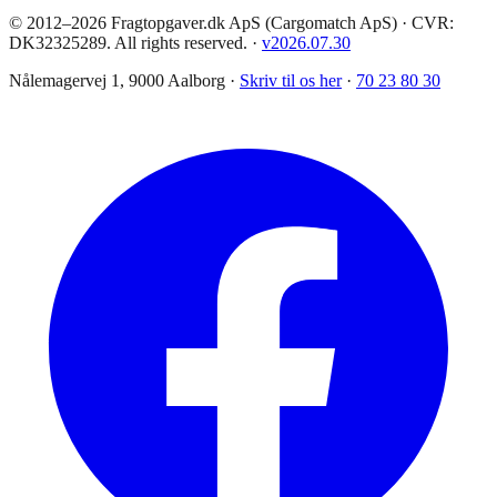
© 2012–2026 Fragtopgaver.dk ApS (Cargomatch ApS) · CVR:
DK32325289. All rights reserved.
·
v
2026.07.30
Nålemagervej 1, 9000 Aalborg ·
Skriv til os her
·
70 23 80 30