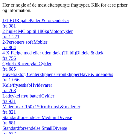
Her er nogle af de mest efterspurgte fragttyper. Klik for at se priser
og information.
1/1 EUR palle
Paller & forsendelser
fra
981
2-hjulet MC op til 180kg
Motorcykler
fra
1.271
2-Personers sofa
Møbler
fra
864
4 X Fælge med eller uden dæk (Til bil)
Bildele & dæk
fra
756
Cykel / Racercykel
Cykler
fra
685
Havetraktor, Centerklipper / Frontklipper
Have & udendørs
fra
1.056
Køle/fryseskab
Hvidevarer
fra
768
Ladcykel m/u batteri
Cykler
fra
931
Maleri max 150x150cm
Kunst & malerier
fra
821
Standardforsendelse Medium
Diverse
fra
681
Standardforsendelse Small
Diverse
fra
627