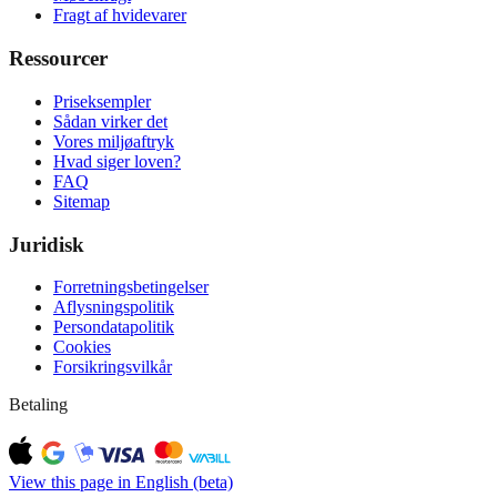
Fragt af hvidevarer
Ressourcer
Priseksempler
Sådan virker det
Vores miljøaftryk
Hvad siger loven?
FAQ
Sitemap
Juridisk
Forretningsbetingelser
Aflysningspolitik
Persondatapolitik
Cookies
Forsikringsvilkår
Betaling
View this page in English (beta)