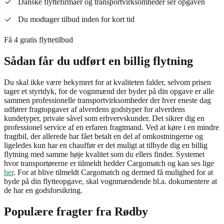
Danske flyttefirmaer og transportvirksomheder ser opgaven
Du modtager tilbud inden for kort tid
Få 4 gratis flyttetilbud
Sådan får du udført en billig flytning
Du skal ikke være bekymret for at kvaliteten falder, selvom prisen
tager et styrtdyk, for de vognmænd der byder på din opgave er alle
sammen professionelle transportvirksomheder der hver eneste dag
udfører fragtopgaver af alverdens godstyper for alverdens
kundetyper, private såvel som erhvervskunder. Det sikrer dig en
professionel service af en erfaren fragtmand. Ved at køre i en mindre
fragtbil, der allerede har fået betalt en del af omkostningerne og
ligeledes kun har en chauffør er det muligt at tilbyde dig en billig
flytning med samme høje kvalitet som du ellers finder. Systemet
hvor transportørerne er tilmeldt hedder Cargomatch og kan ses lige
her
. For at blive tilmeldt Cargomatch og dermed få mulighed for at
byde på din flytteopgave, skal vognmændende bl.a. dokumentere at
de har en godsforsikring.
Populære fragter fra
Rødby