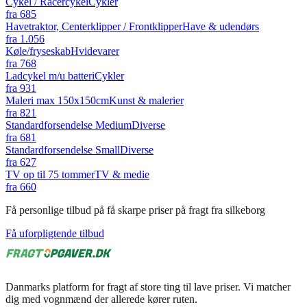
Cykel / Racercykel
Cykler
fra
685
Havetraktor, Centerklipper / Frontklipper
Have & udendørs
fra
1.056
Køle/fryseskab
Hvidevarer
fra
768
Ladcykel m/u batteri
Cykler
fra
931
Maleri max 150x150cm
Kunst & malerier
fra
821
Standardforsendelse Medium
Diverse
fra
681
Standardforsendelse Small
Diverse
fra
627
TV op til 75 tommer
TV & medie
fra
660
Få personlige tilbud på få skarpe priser på fragt fra silkeborg
Få uforpligtende tilbud
Danmarks platform for fragt af store ting til lave priser. Vi matcher
dig med vognmænd der allerede kører ruten.