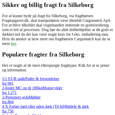
Sikker og billig fragt fra Silkeborg
For at kunne byde på fragt fra Silkeborg, via fragtbørsen
Fragtopgaver.dk, skal transportøren være tilmeldt Cargomatch ApS.
For at blive tilkoblet skal vognmanden indsende en godsforsikring
som et led af processen. Dog bør du altid dobbelttjekke at dit gods er
dækket ind da der kan være nogle krav for f.eks. emballering mm.
Hvis du ønsker at læse mere om fragtbørsen Cargomatch kan du se
mere
her
.
Populære fragter fra
Silkeborg
Her er nogle af de mest efterspurgte fragttyper. Klik for at se priser
og information.
1/1 EUR palle
Paller & forsendelser
fra
981
2-hjulet MC op til 180kg
Motorcykler
fra
1.271
2-Personers sofa
Møbler
fra
864
4 X Fælge med eller uden dæk (Til bil)
Bildele & dæk
fra
756