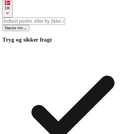
DK
Næste trin
→
Tryg og sikker fragt