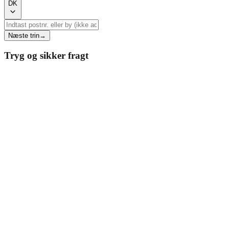
DK
Næste trin
→
Tryg og sikker fragt