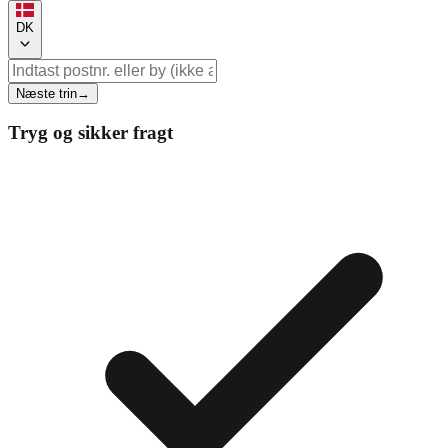
DK
Næste trin
→
Tryg og sikker fragt