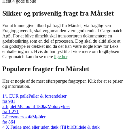
Hent 4 gode tilbud
Sikker og prisvenlig fragt fra Mårslet
For at kunne give tilbud på fragt fra Mårslet, via fragtbørsen
Fragtopgaver.dk, skal vognmanden være godkendt af Cargomatch
ApS. For at blive tilmeldt skal transportøren dokumentere en
godsforsikring som en del af processen. Dog skal du altid sikre at
din godstype er dækket ind da der kan være nogle krav for f.eks.
emballering mm. Hvis du har lyst til at vide mere om fragtbørsen
Cargomatch kan du se mere
lige her
.
Populære fragter fra
Mårslet
Her er nogle af de mest efterspurgte fragttyper. Klik for at se priser
og information.
1/1 EUR palle
Paller & forsendelser
fra
981
2-hjulet MC op til 180kg
Motorcykler
fra
1.271
2-Personers sofa
Møbler
fra
864
4 X Fælge med eller uden dæk (Til bil)
Bildele & dæk