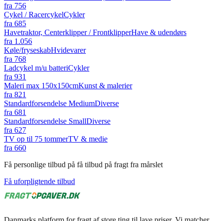
fra
756
Cykel / Racercykel
Cykler
fra
685
Havetraktor, Centerklipper / Frontklipper
Have & udendørs
fra
1.056
Køle/fryseskab
Hvidevarer
fra
768
Ladcykel m/u batteri
Cykler
fra
931
Maleri max 150x150cm
Kunst & malerier
fra
821
Standardforsendelse Medium
Diverse
fra
681
Standardforsendelse Small
Diverse
fra
627
TV op til 75 tommer
TV & medie
fra
660
Få personlige tilbud på få tilbud på fragt fra mårslet
Få uforpligtende tilbud
Danmarks platform for fragt af store ting til lave priser. Vi matcher