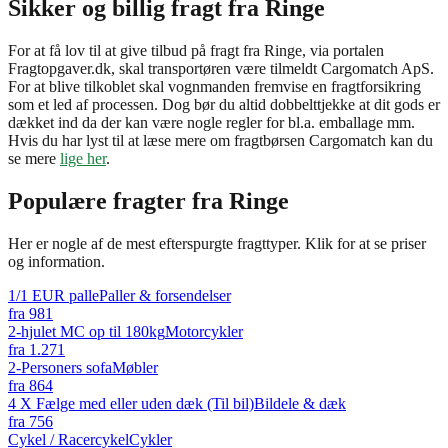
Sikker og billig fragt fra Ringe
For at få lov til at give tilbud på fragt fra Ringe, via portalen
Fragtopgaver.dk, skal transportøren være tilmeldt Cargomatch ApS.
For at blive tilkoblet skal vognmanden fremvise en fragtforsikring
som et led af processen. Dog bør du altid dobbelttjekke at dit gods er
dækket ind da der kan være nogle regler for bl.a. emballage mm.
Hvis du har lyst til at læse mere om fragtbørsen Cargomatch kan du
se mere
lige her
.
Populære fragter fra
Ringe
Her er nogle af de mest efterspurgte fragttyper. Klik for at se priser
og information.
1/1 EUR palle
Paller & forsendelser
fra
981
2-hjulet MC op til 180kg
Motorcykler
fra
1.271
2-Personers sofa
Møbler
fra
864
4 X Fælge med eller uden dæk (Til bil)
Bildele & dæk
fra
756
Cykel / Racercykel
Cykler