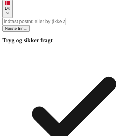
DK
Næste trin
→
Tryg og sikker fragt