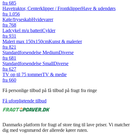
fra
685
Havetraktor, Centerklipper / Frontklipper
Have & udendørs
fra
1.056
Køle/fryseskab
Hvidevarer
fra
768
Ladcykel m/u batteri
Cykler
fra
931
Maleri max 150x150cm
Kunst & malerier
fra
821
Standardforsendelse Medium
Diverse
fra
681
Standardforsendelse Small
Diverse
fra
627
TV op til 75 tommer
TV & medie
fra
660
Få personlige tilbud på få tilbud på fragt fra ringe
Få uforpligtende tilbud
Danmarks platform for fragt af store ting til lave priser. Vi matcher
dig med vognmænd der allerede kører ruten.