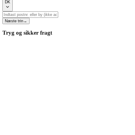
DK
Næste trin
→
Tryg og sikker fragt