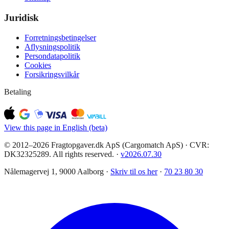
Juridisk
Forretningsbetingelser
Aflysningspolitik
Persondatapolitik
Cookies
Forsikringsvilkår
Betaling
View this page in English (beta)
© 2012–2026 Fragtopgaver.dk ApS (Cargomatch ApS) · CVR:
DK32325289. All rights reserved.
·
v
2026.07.30
Nålemagervej 1, 9000 Aalborg ·
Skriv til os her
·
70 23 80 30