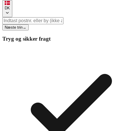
DK
Næste trin
→
Tryg og sikker fragt