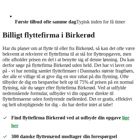
Første tilbud ofte samme dag
Typisk inden for få timer
Billigt flyttefirma i Birkerød
Har du planer om at flytte til eller fra Birkerød, så kan det ofte være
bekvemt at rekvirere et flyttefirma til at stå for flytteopgaven, men
ofte afholder prisen en del i at benytte sig af denne løsning. Du kan
derfor søge på flyttefirma Birkerød uden held. Det har vi lavet om
på - vi har nemlig samlet flyttefirmaer i Danmarks største fragtbørs,
der alle er villige til at give dig en stor rabat på din flytning. Ofte
tilbyder de dig en besparelse helt op til 75% af prisen på en normal
flytning, når du søger efter flyttefirma Birkerød. Ved at udfylde
nedenstående formular, udbyder vi din opgave direkte til
flyttefirmaerne uden fordyrende mellemled. Det er gratis, effektivt
og helt uforpligtende for dig - du har derfor intet at tabe!
Find flyttefirma Birkerød ved at udbyde din opgave
lige
her
300 danske flyttemænd modtager din forespørgsel