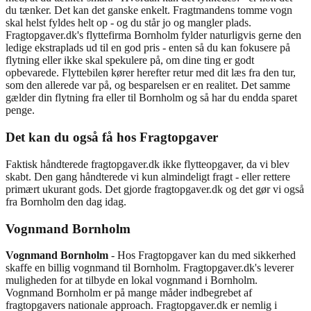
du tænker. Det kan det ganske enkelt. Fragtmandens tomme vogn
skal helst fyldes helt op - og du står jo og mangler plads.
Fragtopgaver.dk's flyttefirma Bornholm fylder naturligvis gerne den
ledige ekstraplads ud til en god pris - enten så du kan fokusere på
flytning eller ikke skal spekulere på, om dine ting er godt
opbevarede. Flyttebilen kører herefter retur med dit læs fra den tur,
som den allerede var på, og besparelsen er en realitet. Det samme
gælder din flytning fra eller til Bornholm og så har du endda sparet
penge.
Det kan du også få hos Fragtopgaver
Faktisk håndterede fragtopgaver.dk ikke flytteopgaver, da vi blev
skabt. Den gang håndterede vi kun almindeligt fragt - eller rettere
primært ukurant gods. Det gjorde fragtopgaver.dk og det gør vi også
fra Bornholm den dag idag.
Vognmand Bornholm
Vognmand Bornholm
- Hos Fragtopgaver kan du med sikkerhed
skaffe en billig vognmand til Bornholm. Fragtopgaver.dk's leverer
muligheden for at tilbyde en lokal vognmand i Bornholm.
Vognmand Bornholm er på mange måder indbegrebet af
fragtopgavers nationale approach. Fragtopgaver.dk er nemlig i