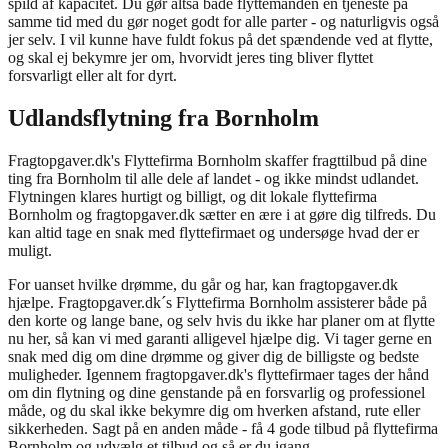
spild af kapacitet. Du gør altså både flyttemanden en tjeneste på
samme tid med du gør noget godt for alle parter - og naturligvis også
jer selv. I vil kunne have fuldt fokus på det spændende ved at flytte,
og skal ej bekymre jer om, hvorvidt jeres ting bliver flyttet
forsvarligt eller alt for dyrt.
Udlandsflytning fra Bornholm
Fragtopgaver.dk's Flyttefirma Bornholm skaffer fragttilbud på dine
ting fra Bornholm til alle dele af landet - og ikke mindst udlandet.
Flytningen klares hurtigt og billigt, og dit lokale flyttefirma
Bornholm og fragtopgaver.dk sætter en ære i at gøre dig tilfreds. Du
kan altid tage en snak med flyttefirmaet og undersøge hvad der er
muligt.
For uanset hvilke drømme, du går og har, kan fragtopgaver.dk
hjælpe. Fragtopgaver.dk´s Flyttefirma Bornholm assisterer både på
den korte og lange bane, og selv hvis du ikke har planer om at flytte
nu her, så kan vi med garanti alligevel hjælpe dig. Vi tager gerne en
snak med dig om dine drømme og giver dig de billigste og bedste
muligheder. Igennem fragtopgaver.dk's flyttefirmaer tages der hånd
om din flytning og dine genstande på en forsvarlig og professionel
måde, og du skal ikke bekymre dig om hverken afstand, rute eller
sikkerheden. Sagt på en anden måde - få 4 gode tilbud på flyttefirma
Bornholm og udvælg et tilbud og så er du igang.