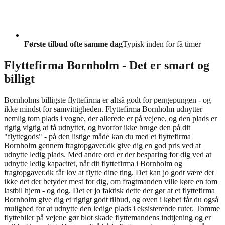
Første tilbud ofte samme dag
Typisk inden for få timer
Flyttefirma Bornholm - Det er smart og
billigt
Bornholms billigste flyttefirma er altså godt for pengepungen - og
ikke mindst for samvittigheden. Flyttefirma Bornholm udnytter
nemlig tom plads i vogne, der allerede er på vejene, og den plads er
rigtig vigtig at få udnyttet, og hvorfor ikke bruge den på dit
"flyttegods" - på den listige måde kan du med et flyttefirma
Bornholm gennem fragtopgaver.dk give dig en god pris ved at
udnytte ledig plads. Med andre ord er der besparing for dig ved at
udnytte ledig kapacitet, når dit flyttefirma i Bornholm og
fragtopgaver.dk får lov at flytte dine ting. Det kan jo godt være det
ikke det der betyder mest for dig, om fragtmanden ville køre en tom
lastbil hjem - og dog. Det er jo faktisk dette der gør at et flyttefirma
Bornholm give dig et rigtigt godt tilbud, og oven i købet får du også
mulighed for at udnytte den ledige plads i eksisterende ruter. Tomme
flyttebiler på vejene gør blot skade flyttemandens indtjening og er