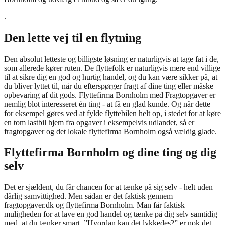
.
Den lette vej til en flytning
Den absolut letteste og billigste løsning er naturligvis at tage fat i de,
som allerede kører ruten. De flyttefolk er naturligvis mere end villige
til at sikre dig en god og hurtig handel, og du kan være sikker på, at
du bliver lyttet til, når du efterspørger fragt af dine ting eller måske
opbevaring af dit gods. Flyttefirma Bornholm med Fragtopgaver er
nemlig blot interesseret én ting - at få en glad kunde. Og når dette
for eksempel gøres ved at fylde flyttebilen helt op, i stedet for at køre
en tom lastbil hjem fra opgaver i eksempelvis udlandet, så er
fragtopgaver og det lokale flyttefirma Bornholm også vældig glade.
Flyttefirma Bornholm og dine ting og dig
selv
Det er sjældent, du får chancen for at tænke på sig selv - helt uden
dårlig samvittighed. Men sådan er det faktisk gennem
fragtopgaver.dk og flyttefirma Bornholm. Man får faktisk
muligheden for at lave en god handel og tænke på dig selv samtidig
med, at du tænker smart. ”Hvordan kan det lykkedes?” er nok det