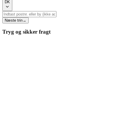
DK
Næste trin
→
Tryg og sikker fragt