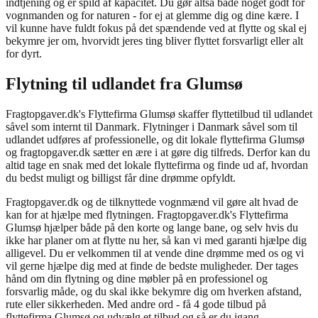
indtjening og er spild af kapacitet. Du gør altså både noget godt for
vognmanden og for naturen - for ej at glemme dig og dine kære. I
vil kunne have fuldt fokus på det spændende ved at flytte og skal ej
bekymre jer om, hvorvidt jeres ting bliver flyttet forsvarligt eller alt
for dyrt.
Flytning til udlandet fra Glumsø
Fragtopgaver.dk's Flyttefirma Glumsø skaffer flyttetilbud til udlandet
såvel som internt til Danmark. Flytninger i Danmark såvel som til
udlandet udføres af professionelle, og dit lokale flyttefirma Glumsø
og fragtopgaver.dk sætter en ære i at gøre dig tilfreds. Derfor kan du
altid tage en snak med det lokale flyttefirma og finde ud af, hvordan
du bedst muligt og billigst får dine drømme opfyldt.
Fragtopgaver.dk og de tilknyttede vognmænd vil gøre alt hvad de
kan for at hjælpe med flytningen. Fragtopgaver.dk's Flyttefirma
Glumsø hjælper både på den korte og lange bane, og selv hvis du
ikke har planer om at flytte nu her, så kan vi med garanti hjælpe dig
alligevel. Du er velkommen til at vende dine drømme med os og vi
vil gerne hjælpe dig med at finde de bedste muligheder. Der tages
hånd om din flytning og dine møbler på en professionel og
forsvarlig måde, og du skal ikke bekymre dig om hverken afstand,
rute eller sikkerheden. Med andre ord - få 4 gode tilbud på
flyttefirma Glumsø og udvælg et tilbud og så er du igang.