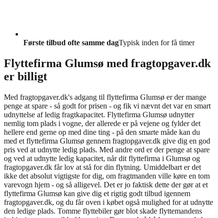
Første tilbud ofte samme dag
Typisk inden for få timer
Flyttefirma Glumsø med fragtopgaver.dk
er billigt
Med fragtopgaver.dk's adgang til flyttefirma Glumsø er der mange
penge at spare - så godt for prisen - og fik vi nævnt det var en smart
udnyttelse af ledig fragtkapacitet. Flyttefirma Glumsø udnytter
nemlig tom plads i vogne, der allerede er på vejene og fylder det
hellere end gerne op med dine ting - på den smarte måde kan du
med et flyttefirma Glumsø gennem fragtopgaver.dk give dig en god
pris ved at udnytte ledig plads. Med andre ord er der penge at spare
og ved at udnytte ledig kapacitet, når dit flyttefirma i Glumsø og
fragtopgaver.dk får lov at stå for din flytning. Umiddelbart er det
ikke det absolut vigtigste for dig, om fragtmanden ville køre en tom
varevogn hjem - og så alligevel. Det er jo faktisk dette der gør at et
flyttefirma Glumsø kan give dig et rigtig godt tilbud igennem
fragtopgaver.dk, og du får oven i købet også mulighed for at udnytte
den ledige plads. Tomme flyttebiler gør blot skade flyttemandens