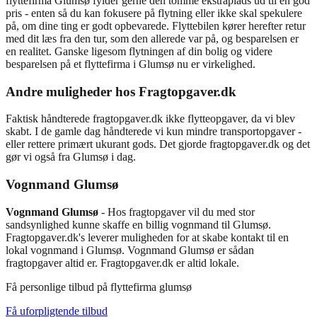
flyttefirma Glumsø fylder gerne den tomme ekstraplads ud til en god
pris - enten så du kan fokusere på flytning eller ikke skal spekulere
på, om dine ting er godt opbevarede. Flyttebilen kører herefter retur
med dit læs fra den tur, som den allerede var på, og besparelsen er
en realitet. Ganske ligesom flytningen af din bolig og videre
besparelsen på et flyttefirma i Glumsø nu er virkelighed.
Andre muligheder hos Fragtopgaver.dk
Faktisk håndterede fragtopgaver.dk ikke flytteopgaver, da vi blev
skabt. I de gamle dag håndterede vi kun mindre transportopgaver -
eller rettere primært ukurant gods. Det gjorde fragtopgaver.dk og det
gør vi også fra Glumsø i dag.
Vognmand Glumsø
Vognmand Glumsø
- Hos fragtopgaver vil du med stor
sandsynlighed kunne skaffe en billig vognmand til Glumsø.
Fragtopgaver.dk's leverer muligheden for at skabe kontakt til en
lokal vognmand i Glumsø. Vognmand Glumsø er sådan
fragtopgaver altid er. Fragtopgaver.dk er altid lokale.
Få personlige tilbud på flyttefirma glumsø
Få uforpligtende tilbud