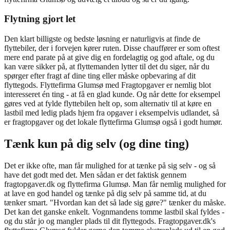
Flytning gjort let
Den klart billigste og bedste løsning er naturligvis at finde de
flyttebiler, der i forvejen kører ruten. Disse chauffører er som oftest
mere end parate på at give dig en fordelagtig og god aftale, og du
kan være sikker på, at flyttemanden lytter til det du siger, når du
spørger efter fragt af dine ting eller måske opbevaring af dit
flyttegods. Flyttefirma Glumsø med Fragtopgaver er nemlig blot
interesseret én ting - at få en glad kunde. Og når dette for eksempel
gøres ved at fylde flyttebilen helt op, som alternativ til at køre en
lastbil med ledig plads hjem fra opgaver i eksempelvis udlandet, så
er fragtopgaver og det lokale flyttefirma Glumsø også i godt humør.
Tænk kun på dig selv (og dine ting)
Det er ikke ofte, man får mulighed for at tænke på sig selv - og så
have det godt med det. Men sådan er det faktisk gennem
fragtopgaver.dk og flyttefirma Glumsø. Man får nemlig mulighed for
at lave en god handel og tænke på dig selv på samme tid, at du
tænker smart. "Hvordan kan det så lade sig gøre?" tænker du måske.
Det kan det ganske enkelt. Vognmandens tomme lastbil skal fyldes -
og du står jo og mangler plads til dit flyttegods. Fragtopgaver.dk's