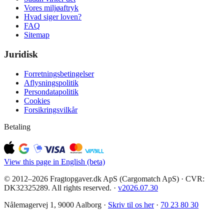
Vores miljøaftryk
Hvad siger loven?
FAQ
Sitemap
Juridisk
Forretningsbetingelser
Aflysningspolitik
Persondatapolitik
Cookies
Forsikringsvilkår
Betaling
View this page in English (beta)
© 2012–2026 Fragtopgaver.dk ApS (Cargomatch ApS) · CVR:
DK32325289. All rights reserved.
·
v
2026.07.30
Nålemagervej 1, 9000 Aalborg ·
Skriv til os her
·
70 23 80 30