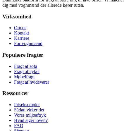
dig med vognmænd der allerede kører ruten.
Virksomhed
Om os
Kontakt
Karriere
For vognmænd
Populære fragter
Fragt af sofa
Fragt af cykel
Møbelfragt
Fragt af hvidevarer
Ressourcer
Priseksempler
Sådan virker det
Vores miljøaftryk
Hvad siger loven?
FAQ
Sitemap