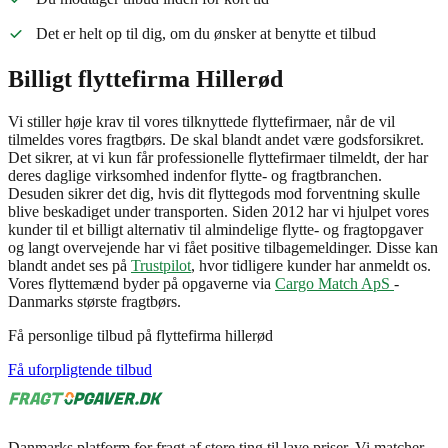
Det er helt op til dig, om du ønsker at benytte et tilbud
Billigt flyttefirma Hillerød
Vi stiller høje krav til vores tilknyttede flyttefirmaer, når de vil
tilmeldes vores fragtbørs. De skal blandt andet være godsforsikret.
Det sikrer, at vi kun får professionelle flyttefirmaer tilmeldt, der har
deres daglige virksomhed indenfor flytte- og fragtbranchen.
Desuden sikrer det dig, hvis dit flyttegods mod forventning skulle
blive beskadiget under transporten. Siden 2012 har vi hjulpet vores
kunder til et billigt alternativ til almindelige flytte- og fragtopgaver
og langt overvejende har vi fået positive tilbagemeldinger. Disse kan
blandt andet ses på
Trustpilot
, hvor tidligere kunder har anmeldt os.
Vores flyttemænd byder på opgaverne via
Cargo Match ApS
-
Danmarks største fragtbørs.
Få personlige tilbud på flyttefirma hillerød
Få uforpligtende tilbud
Danmarks platform for fragt af store ting til lave priser. Vi matcher