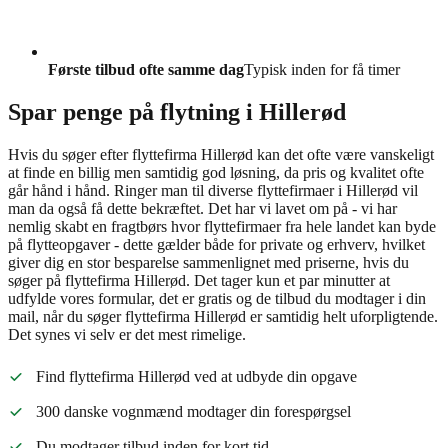
Første tilbud ofte samme dag
Typisk inden for få timer
Spar penge på flytning i Hillerød
Hvis du søger efter flyttefirma Hillerød kan det ofte være vanskeligt
at finde en billig men samtidig god løsning, da pris og kvalitet ofte
går hånd i hånd. Ringer man til diverse flyttefirmaer i Hillerød vil
man da også få dette bekræftet. Det har vi lavet om på - vi har
nemlig skabt en fragtbørs hvor flyttefirmaer fra hele landet kan byde
på flytteopgaver - dette gælder både for private og erhverv, hvilket
giver dig en stor besparelse sammenlignet med priserne, hvis du
søger på flyttefirma Hillerød. Det tager kun et par minutter at
udfylde vores formular, det er gratis og de tilbud du modtager i din
mail, når du søger flyttefirma Hillerød er samtidig helt uforpligtende.
Det synes vi selv er det mest rimelige.
Find flyttefirma Hillerød ved at udbyde din opgave
300 danske vognmænd modtager din forespørgsel
Du modtager tilbud inden for kort tid