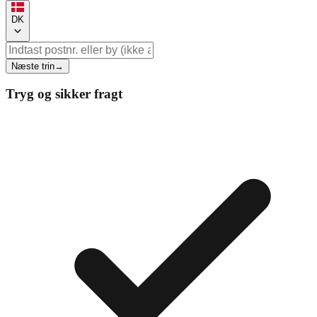
DK
Næste trin
→
Tryg og sikker fragt