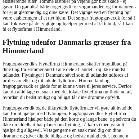
eksisterende ruter. Tomme lastbiler på vejene gør blot skade - ej
gavn. Du gør altså både noget godt for vognmanden og for naturen -
for ej at glemme dig og dine kære. Det vigtige ved en flytning bør
være etableringen af et nyt hjem. Det sørger fragtopgaver.dk for så I
kan fokusere på det vigtige og hjælper jer med at få tilbud, så I kan
få et flyttefirma i Himmerland.
Flytning udenfor Danmarks grænser fra
Himmerland
Fragtopgaver.dk's Flyttefirma Himmerland skaffer fragttilbud på
dine ting fra Himmerland til alle dele af landet - og ikke mindst
udlandet. Flytninger i Danmark såvel som til udlandet udføres af
professionelle, og dit lokale flyttefirma Himmerland og
fragtopgaver.dk er glade for at kunne være til jeres service. Derfor
kan du altid tage en snak med det lokale flyttefirma og finde ud af,
hvordan du bedst muligt og billigst får dine drømme opfyldt.
Fragtopgaver.dk og de tilknyttede flyttefirmaer vil gøre alt hvad de
kan for at hjælpe med flytningen. Fragtopgaver.dk's Flyttefirma
Himmerland hjælper både på den korte og lange bane, og selvom du
ikke umiddelbart har planer om flytning, så kan vi med garanti
hjælpe dig alligevel. Vi tager gerne en snak med dig om dine
drømme og giver dig de billigste og bedste muligheder. Igennem