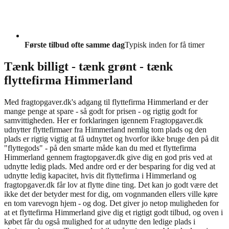
Første tilbud ofte samme dag
Typisk inden for få timer
Tænk billigt - tænk grønt - tænk
flyttefirma Himmerland
Med fragtopgaver.dk's adgang til flyttefirma Himmerland er der
mange penge at spare - så godt for prisen - og rigtig godt for
samvittigheden. Her er forklaringen igennem Fragtopgaver.dk
udnytter flyttefirmaer fra Himmerland nemlig tom plads og den
plads er rigtig vigtig at få udnyttet og hvorfor ikke bruge den på dit
"flyttegods" - på den smarte måde kan du med et flyttefirma
Himmerland gennem fragtopgaver.dk give dig en god pris ved at
udnytte ledig plads. Med andre ord er der besparing for dig ved at
udnytte ledig kapacitet, hvis dit flyttefirma i Himmerland og
fragtopgaver.dk får lov at flytte dine ting. Det kan jo godt være det
ikke det der betyder mest for dig, om vognmanden ellers ville køre
en tom varevogn hjem - og dog. Det giver jo netop muligheden for
at et flyttefirma Himmerland give dig et rigtigt godt tilbud, og oven i
købet får du også mulighed for at udnytte den ledige plads i