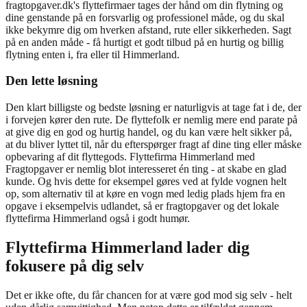
fragtopgaver.dk's flyttefirmaer tages der hånd om din flytning og
dine genstande på en forsvarlig og professionel måde, og du skal
ikke bekymre dig om hverken afstand, rute eller sikkerheden. Sagt
på en anden måde - få hurtigt et godt tilbud på en hurtig og billig
flytning enten i, fra eller til Himmerland.
Den lette løsning
Den klart billigste og bedste løsning er naturligvis at tage fat i de, der
i forvejen kører den rute. De flyttefolk er nemlig mere end parate på
at give dig en god og hurtig handel, og du kan være helt sikker på,
at du bliver lyttet til, når du efterspørger fragt af dine ting eller måske
opbevaring af dit flyttegods. Flyttefirma Himmerland med
Fragtopgaver er nemlig blot interesseret én ting - at skabe en glad
kunde. Og hvis dette for eksempel gøres ved at fylde vognen helt
op, som alternativ til at køre en vogn med ledig plads hjem fra en
opgave i eksempelvis udlandet, så er fragtopgaver og det lokale
flyttefirma Himmerland også i godt humør.
Flyttefirma Himmerland lader dig
fokusere på dig selv
Det er ikke ofte, du får chancen for at være god mod sig selv - helt