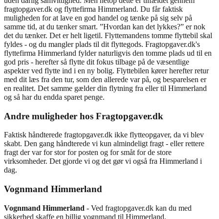
uden dårlig samvittighed. Men netop dette er tilfældet gennem
fragtopgaver.dk og flyttefirma Himmerland. Du får faktisk
muligheden for at lave en god handel og tænke på sig selv på
samme tid, at du tænker smart. ”Hvordan kan det lykkes?” er nok
det du tænker. Det er helt ligetil. Flyttemandens tomme flyttebil skal
fyldes - og du mangler plads til dit flyttegods. Fragtopgaver.dk's
flyttefirma Himmerland fylder naturligvis den tomme plads ud til en
god pris - herefter så flytte dit fokus tilbage på de væsentlige
aspekter ved flytte ind i en ny bolig. Flyttebilen kører herefter retur
med dit læs fra den tur, som den allerede var på, og besparelsen er
en realitet. Det samme gælder din flytning fra eller til Himmerland
og så har du endda sparet penge.
Andre muligheder hos Fragtopgaver.dk
Faktisk håndterede fragtopgaver.dk ikke flytteopgaver, da vi blev
skabt. Den gang håndterede vi kun almindeligt fragt - eller rettere
fragt der var for stor for posten og for småt for de store
virksomheder. Det gjorde vi og det gør vi også fra Himmerland i
dag.
Vognmand Himmerland
Vognmand Himmerland
- Ved fragtopgaver.dk kan du med
sikkerhed skaffe en billig vognmand til Himmerland.