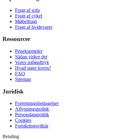
Fragt af sofa
Fragt af cykel
Møbelfragt
Fragt af hvidevarer
Ressourcer
Priseksempler
Sådan virker det
Vores miljøaftryk
Hvad siger loven?
FAQ
Sitemap
Juridisk
Forretningsbetingelser
Aflysningspolitik
Persondatapolitik
Cookies
Forsikringsvilkår
Betaling