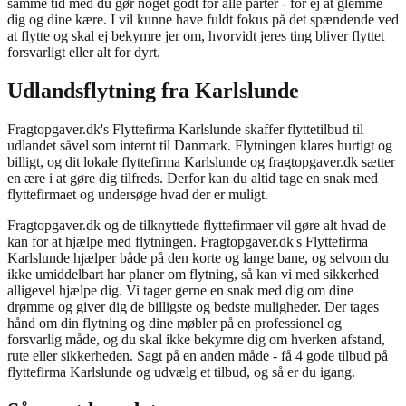
samme tid med du gør noget godt for alle parter - for ej at glemme
dig og dine kære. I vil kunne have fuldt fokus på det spændende ved
at flytte og skal ej bekymre jer om, hvorvidt jeres ting bliver flyttet
forsvarligt eller alt for dyrt.
Udlandsflytning fra Karlslunde
Fragtopgaver.dk's Flyttefirma Karlslunde skaffer flyttetilbud til
udlandet såvel som internt til Danmark. Flytningen klares hurtigt og
billigt, og dit lokale flyttefirma Karlslunde og fragtopgaver.dk sætter
en ære i at gøre dig tilfreds. Derfor kan du altid tage en snak med
flyttefirmaet og undersøge hvad der er muligt.
Fragtopgaver.dk og de tilknyttede flyttefirmaer vil gøre alt hvad de
kan for at hjælpe med flytningen. Fragtopgaver.dk's Flyttefirma
Karlslunde hjælper både på den korte og lange bane, og selvom du
ikke umiddelbart har planer om flytning, så kan vi med sikkerhed
alligevel hjælpe dig. Vi tager gerne en snak med dig om dine
drømme og giver dig de billigste og bedste muligheder. Der tages
hånd om din flytning og dine møbler på en professionel og
forsvarlig måde, og du skal ikke bekymre dig om hverken afstand,
rute eller sikkerheden. Sagt på en anden måde - få 4 gode tilbud på
flyttefirma Karlslunde og udvælg et tilbud, og så er du igang.