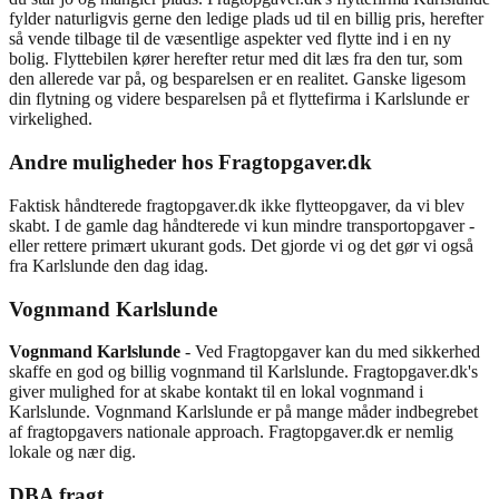
fylder naturligvis gerne den ledige plads ud til en billig pris, herefter
så vende tilbage til de væsentlige aspekter ved flytte ind i en ny
bolig. Flyttebilen kører herefter retur med dit læs fra den tur, som
den allerede var på, og besparelsen er en realitet. Ganske ligesom
din flytning og videre besparelsen på et flyttefirma i Karlslunde er
virkelighed.
Andre muligheder hos Fragtopgaver.dk
Faktisk håndterede fragtopgaver.dk ikke flytteopgaver, da vi blev
skabt. I de gamle dag håndterede vi kun mindre transportopgaver -
eller rettere primært ukurant gods. Det gjorde vi og det gør vi også
fra Karlslunde den dag idag.
Vognmand Karlslunde
Vognmand Karlslunde
- Ved Fragtopgaver kan du med sikkerhed
skaffe en god og billig vognmand til Karlslunde. Fragtopgaver.dk's
giver mulighed for at skabe kontakt til en lokal vognmand i
Karlslunde. Vognmand Karlslunde er på mange måder indbegrebet
af fragtopgavers nationale approach. Fragtopgaver.dk er nemlig
lokale og nær dig.
DBA fragt