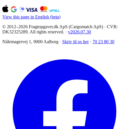
View this page in English (beta)
© 2012–2026 Fragtopgaver.dk ApS (Cargomatch ApS) · CVR:
DK32325289. All rights reserved.
·
v
2026.07.30
Nålemagervej 1, 9000 Aalborg ·
Skriv til os her
·
70 23 80 30