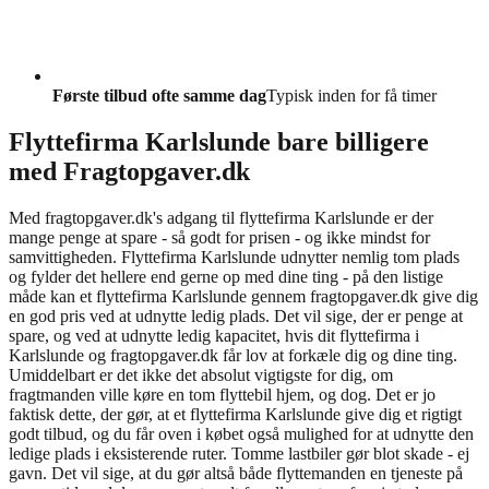
Første tilbud ofte samme dag
Typisk inden for få timer
Flyttefirma Karlslunde bare billigere
med Fragtopgaver.dk
Med fragtopgaver.dk's adgang til flyttefirma Karlslunde er der
mange penge at spare - så godt for prisen - og ikke mindst for
samvittigheden. Flyttefirma Karlslunde udnytter nemlig tom plads
og fylder det hellere end gerne op med dine ting - på den listige
måde kan et flyttefirma Karlslunde gennem fragtopgaver.dk give dig
en god pris ved at udnytte ledig plads. Det vil sige, der er penge at
spare, og ved at udnytte ledig kapacitet, hvis dit flyttefirma i
Karlslunde og fragtopgaver.dk får lov at forkæle dig og dine ting.
Umiddelbart er det ikke det absolut vigtigste for dig, om
fragtmanden ville køre en tom flyttebil hjem, og dog. Det er jo
faktisk dette, der gør, at et flyttefirma Karlslunde give dig et rigtigt
godt tilbud, og du får oven i købet også mulighed for at udnytte den
ledige plads i eksisterende ruter. Tomme lastbiler gør blot skade - ej
gavn. Det vil sige, at du gør altså både flyttemanden en tjeneste på