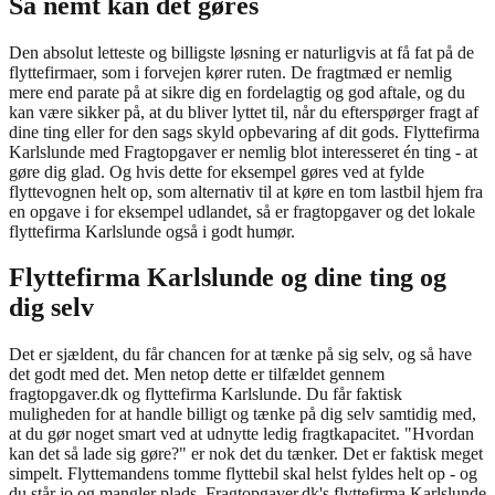
Så nemt kan det gøres
Den absolut letteste og billigste løsning er naturligvis at få fat på de
flyttefirmaer, som i forvejen kører ruten. De fragtmæd er nemlig
mere end parate på at sikre dig en fordelagtig og god aftale, og du
kan være sikker på, at du bliver lyttet til, når du efterspørger fragt af
dine ting eller for den sags skyld opbevaring af dit gods. Flyttefirma
Karlslunde med Fragtopgaver er nemlig blot interesseret én ting - at
gøre dig glad. Og hvis dette for eksempel gøres ved at fylde
flyttevognen helt op, som alternativ til at køre en tom lastbil hjem fra
en opgave i for eksempel udlandet, så er fragtopgaver og det lokale
flyttefirma Karlslunde også i godt humør.
Flyttefirma Karlslunde og dine ting og
dig selv
Det er sjældent, du får chancen for at tænke på sig selv, og så have
det godt med det. Men netop dette er tilfældet gennem
fragtopgaver.dk og flyttefirma Karlslunde. Du får faktisk
muligheden for at handle billigt og tænke på dig selv samtidig med,
at du gør noget smart ved at udnytte ledig fragtkapacitet. "Hvordan
kan det så lade sig gøre?" er nok det du tænker. Det er faktisk meget
simpelt. Flyttemandens tomme flyttebil skal helst fyldes helt op - og
du står jo og mangler plads. Fragtopgaver.dk's flyttefirma Karlslunde