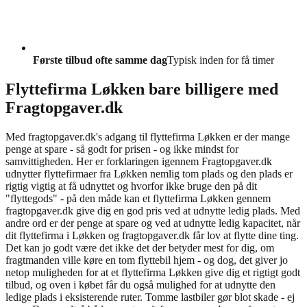
Første tilbud ofte samme dag
Typisk inden for få timer
Flyttefirma Løkken bare billigere med
Fragtopgaver.dk
Med fragtopgaver.dk's adgang til flyttefirma Løkken er der mange
penge at spare - så godt for prisen - og ikke mindst for
samvittigheden. Her er forklaringen igennem Fragtopgaver.dk
udnytter flyttefirmaer fra Løkken nemlig tom plads og den plads er
rigtig vigtig at få udnyttet og hvorfor ikke bruge den på dit
"flyttegods" - på den måde kan et flyttefirma Løkken gennem
fragtopgaver.dk give dig en god pris ved at udnytte ledig plads. Med
andre ord er der penge at spare og ved at udnytte ledig kapacitet, når
dit flyttefirma i Løkken og fragtopgaver.dk får lov at flytte dine ting.
Det kan jo godt være det ikke det der betyder mest for dig, om
fragtmanden ville køre en tom flyttebil hjem - og dog, det giver jo
netop muligheden for at et flyttefirma Løkken give dig et rigtigt godt
tilbud, og oven i købet får du også mulighed for at udnytte den
ledige plads i eksisterende ruter. Tomme lastbiler gør blot skade - ej