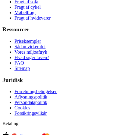
Fragt af sofa
Fragt af cykel
Møbelfragt
Fragt af hvidevarer
Ressourcer
Priseksempler
Sådan virker det
Vores miljøaftryk
Hvad siger loven?
FAQ
Sitemap
Juridisk
Forretningsbetingelser
Aflysningspolitik
Persondatapolitik
Cookies
Forsikringsvilkår
Betaling