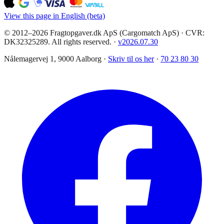
View this page in English (beta)
© 2012–2026 Fragtopgaver.dk ApS (Cargomatch ApS) · CVR:
DK32325289. All rights reserved.
·
v
2026.07.30
Nålemagervej 1, 9000 Aalborg ·
Skriv til os her
·
70 23 80 30