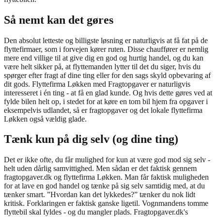
Så nemt kan det gøres
Den absolut letteste og billigste løsning er naturligvis at få fat på de
flyttefirmaer, som i forvejen kører ruten. Disse chauffører er nemlig
mere end villige til at give dig en god og hurtig handel, og du kan
være helt sikker på, at flyttemanden lytter til det du siger, hvis du
spørger efter fragt af dine ting eller for den sags skyld opbevaring af
dit gods. Flyttefirma Løkken med Fragtopgaver er naturligvis
interesseret i én ting - at få en glad kunde. Og hvis dette gøres ved at
fylde bilen helt op, i stedet for at køre en tom bil hjem fra opgaver i
eksempelvis udlandet, så er fragtopgaver og det lokale flyttefirma
Løkken også vældig glade.
Tænk kun på dig selv (og dine ting)
Det er ikke ofte, du får mulighed for kun at være god mod sig selv -
helt uden dårlig samvittighed. Men sådan er det faktisk gennem
fragtopgaver.dk og flyttefirma Løkken. Man får faktisk muligheden
for at lave en god handel og tænke på sig selv samtidig med, at du
tænker smart. ”Hvordan kan det lykkedes?” tænker du nok lidt
kritisk. Forklaringen er faktisk ganske ligetil. Vognmandens tomme
flyttebil skal fyldes - og du mangler plads. Fragtopgaver.dk's