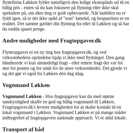
flyttefirma Løkken fylder naturligvis den ledige ekstraplads ud til en
billig pris - enten så du kan fokusere på flytning eller ikke skal
spekulere på, om dine ting er godt opbevarede. Når lastbilen nu er
fyldt igen, så er det ikke spild af "tom" køretid, og besparelsen er en
realitet. Det samme gælder din flytning fra eller til Løkken og så har
du endda sparet penge.
Andre muligheder med Fragtopgaver.dk
Flytteopgaver er en ny ting hos fragtopgaver.dk, og ved
virksomhedens oprindelse hjalp vi ikke med flytninger. Den gang
håndterede vi kun almindeligt fragt - eller rettere fragt der var for
stor for posten og for småt for de store virksomheder. Det gjorde vi
og det gør vi også fra Løkken den dag idag.
Vognmand Løkken
Vognmand Løkken
- Hos fragtopgaver kan du med største
sandsynlighed skaffe en god og billig vognmand til Løkken.
Fragtopgaver.dk's leverer muligheden for at skabe kontakt til en
lokal vognmand i Løkken. Vognmand Løkken er på mange måder
indbegrebet af fragtopgavers nationale approach. Vi er altid lokale.
Transport af båd