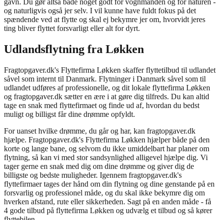
gavn. Du gør altså både noget godt for vognmanden og for naturen -
og naturligvis også jer selv. I vil kunne have fuldt fokus på det
spændende ved at flytte og skal ej bekymre jer om, hvorvidt jeres
ting bliver flyttet forsvarligt eller alt for dyrt.
Udlandsflytning fra Løkken
Fragtopgaver.dk's Flyttefirma Løkken skaffer flyttetilbud til udlandet
såvel som internt til Danmark. Flytninger i Danmark såvel som til
udlandet udføres af professionelle, og dit lokale flyttefirma Løkken
og fragtopgaver.dk sætter en ære i at gøre dig tilfreds. Du kan altid
tage en snak med flyttefirmaet og finde ud af, hvordan du bedst
muligt og billigst får dine drømme opfyldt.
For uanset hvilke drømme, du går og har, kan fragtopgaver.dk
hjælpe. Fragtopgaver.dk's Flyttefirma Løkken hjælper både på den
korte og lange bane, og selvom du ikke umiddelbart har planer om
flytning, så kan vi med stor sandsynlighed alligevel hjælpe dig. Vi
tager gerne en snak med dig om dine drømme og giver dig de
billigste og bedste muligheder. Igennem fragtopgaver.dk's
flyttefirmaer tages der hånd om din flytning og dine genstande på en
forsvarlig og professionel måde, og du skal ikke bekymre dig om
hverken afstand, rute eller sikkerheden. Sagt på en anden måde - få
4 gode tilbud på flyttefirma Løkken og udvælg et tilbud og så kører
flyttebilen.