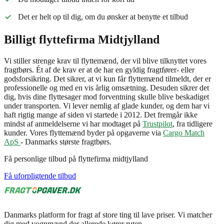
Det er helt op til dig, om du ønsker at benytte et tilbud
Billigt flyttefirma Midtjylland
Vi stiller strenge krav til flyttemænd, der vil blive tilknyttet vores
fragtbørs. Ét af de krav er at de har en gyldig fragtfører- eller
godsforsikring. Det sikrer, at vi kun får flyttemænd tilmeldt, der er
professionelle og med en vis årlig omsætning. Desuden sikrer det
dig, hvis dine flyttesager mod forventning skulle blive beskadiget
under transporten. Vi lever nemlig af glade kunder, og dem har vi
haft rigtig mange af siden vi startede i 2012. Det fremgår ikke
mindst af anmeldelserne vi har modtaget på
Trustpilot
, fra tidligere
kunder. Vores flyttemænd byder på opgaverne via
Cargo Match
ApS
- Danmarks største fragtbørs.
Få personlige tilbud på flyttefirma midtjylland
Få uforpligtende tilbud
Danmarks platform for fragt af store ting til lave priser. Vi matcher
dig med vognmænd der allerede kører ruten.