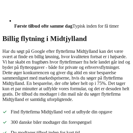
Første tilbud ofte samme dag
Typisk inden for få timer
Billig flytning i Midtjylland
Har du søgt på Google efter flyttefirma Midtjylland kan det være
svært at finde en billig løsning, hvor kvaliteten fortsat er i højsæde.
Vi har skabt en fragtbørs hvor flyttefirmaer fra hele landet går ind og
byder på flytteopgaver - både for private og erhvervsflytninger.
Dette øger konkurrencen og giver dig altid en stor besparelse
sammenlignet med markedspriserne, hvis du søger på flyttefirma
Midtjylland. En besparelse, der ofte løber helt op i 75%. Det tager
kun et par minutter at udfylde vores formular, og det er desuden helt
gratis. De tilbud du modtager i din mail når du søger flyttefirma
Midtjylland er samtidig uforpligtende.
Find flyttefirma Midtjylland ved at udbyde din opgave
300 danske biler modtager din forespørgsel
Du modtager tilbud inden for kort tid