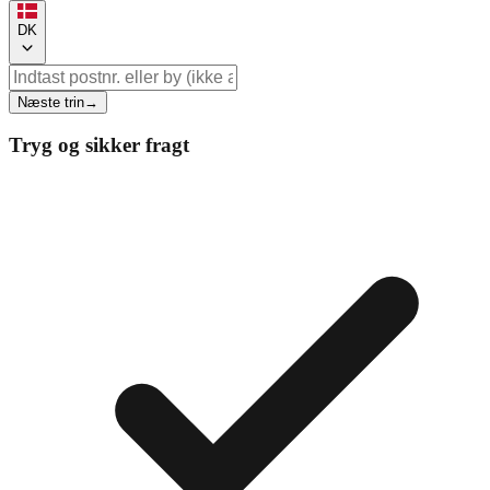
DK
Næste trin
→
Tryg og sikker fragt