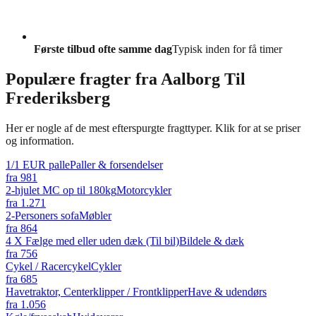
Første tilbud ofte samme dag
Typisk inden for få timer
Populære fragter fra
Aalborg Til
Frederiksberg
Her er nogle af de mest efterspurgte fragttyper. Klik for at se priser
og information.
1/1 EUR palle
Paller & forsendelser
fra
981
2-hjulet MC op til 180kg
Motorcykler
fra
1.271
2-Personers sofa
Møbler
fra
864
4 X Fælge med eller uden dæk (Til bil)
Bildele & dæk
fra
756
Cykel / Racercykel
Cykler
fra
685
Havetraktor, Centerklipper / Frontklipper
Have & udendørs
fra
1.056