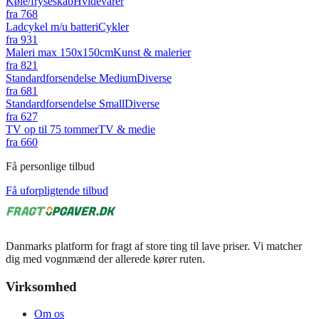
Køle/fryseskab
Hvidevarer
fra
768
Ladcykel m/u batteri
Cykler
fra
931
Maleri max 150x150cm
Kunst & malerier
fra
821
Standardforsendelse Medium
Diverse
fra
681
Standardforsendelse Small
Diverse
fra
627
TV op til 75 tommer
TV & medie
fra
660
Få personlige tilbud
Få uforpligtende tilbud
Danmarks platform for fragt af store ting til lave priser. Vi matcher
dig med vognmænd der allerede kører ruten.
Virksomhed
Om os