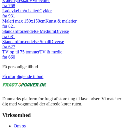
Køle/fryseskab
Hvidevarer
fra
768
Ladcykel m/u batteri
Cykler
fra
931
Maleri max 150x150cm
Kunst & malerier
fra
821
Standardforsendelse Medium
Diverse
fra
681
Standardforsendelse Small
Diverse
fra
627
TV op til 75 tommer
TV & medie
fra
660
Få personlige tilbud
Få uforpligtende tilbud
Danmarks platform for fragt af store ting til lave priser. Vi matcher
dig med vognmænd der allerede kører ruten.
Virksomhed
Om os