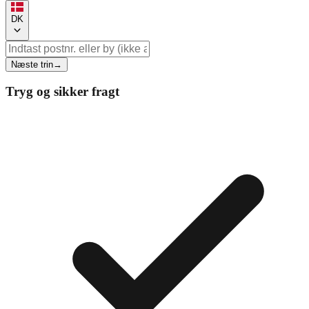
DK
Næste trin
→
Tryg og sikker fragt