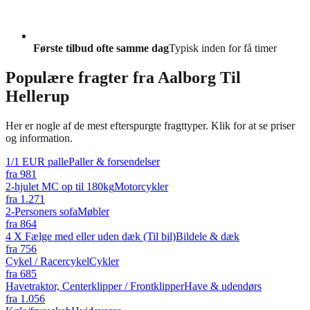
Første tilbud ofte samme dag
Typisk inden for få timer
Populære fragter fra
Aalborg Til
Hellerup
Her er nogle af de mest efterspurgte fragttyper. Klik for at se priser
og information.
1/1 EUR palle
Paller & forsendelser
fra
981
2-hjulet MC op til 180kg
Motorcykler
fra
1.271
2-Personers sofa
Møbler
fra
864
4 X Fælge med eller uden dæk (Til bil)
Bildele & dæk
fra
756
Cykel / Racercykel
Cykler
fra
685
Havetraktor, Centerklipper / Frontklipper
Have & udendørs
fra
1.056