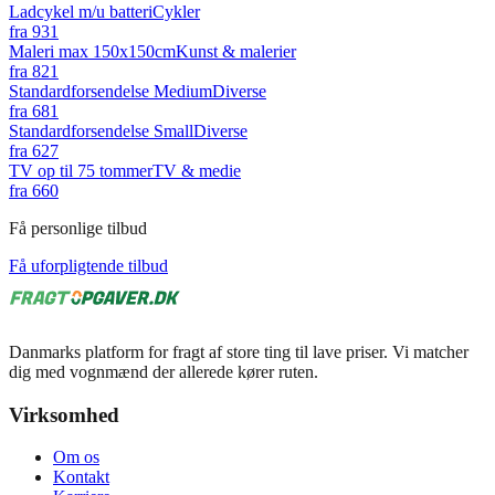
Ladcykel m/u batteri
Cykler
fra
931
Maleri max 150x150cm
Kunst & malerier
fra
821
Standardforsendelse Medium
Diverse
fra
681
Standardforsendelse Small
Diverse
fra
627
TV op til 75 tommer
TV & medie
fra
660
Få personlige tilbud
Få uforpligtende tilbud
Danmarks platform for fragt af store ting til lave priser. Vi matcher
dig med vognmænd der allerede kører ruten.
Virksomhed
Om os
Kontakt