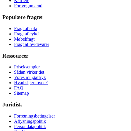
Karriere
For vognmænd
Populære fragter
Fragt af sofa
Fragt af cykel
Møbelfragt
Fragt af hvidevarer
Ressourcer
Priseksempler
Sådan virker det
Vores miljøaftryk
Hvad siger loven?
FAQ
Sitemap
Juridisk
Forretningsbetingelser
Aflysningspolitik
Persondatapolitik