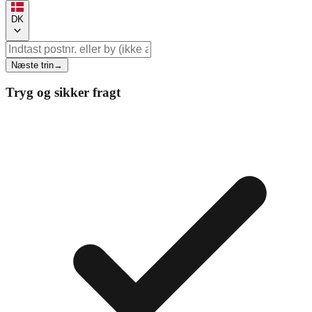
DK
Næste trin
→
Tryg og sikker fragt