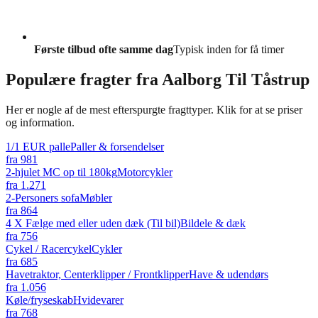
Første tilbud ofte samme dag
Typisk inden for få timer
Populære fragter fra
Aalborg Til Tåstrup
Her er nogle af de mest efterspurgte fragttyper. Klik for at se priser
og information.
1/1 EUR palle
Paller & forsendelser
fra
981
2-hjulet MC op til 180kg
Motorcykler
fra
1.271
2-Personers sofa
Møbler
fra
864
4 X Fælge med eller uden dæk (Til bil)
Bildele & dæk
fra
756
Cykel / Racercykel
Cykler
fra
685
Havetraktor, Centerklipper / Frontklipper
Have & udendørs
fra
1.056
Køle/fryseskab
Hvidevarer
fra
768