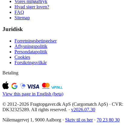
Vores miljøaftryk
Hvad siger loven?
FAQ
Sitemap
Juridisk
Forretningsbetingelser
Aflysningspolitik
Persondatapolitik
Cookies
Forsikringsvilkår
Betaling
View this page in English (beta)
© 2012–2026 Fragtopgaver.dk ApS (Cargomatch ApS) · CVR:
DK32325289. All rights reserved.
·
v
2026.07.30
Nålemagervej 1, 9000 Aalborg ·
Skriv til os her
·
70 23 80 30