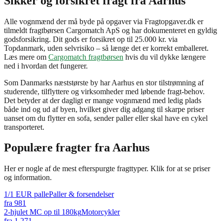
Sikker og forsikret fragt fra Aarhus
Alle vognmænd der må byde på opgaver via Fragtopgaver.dk er
tilmeldt fragtbørsen Cargomatch ApS og har dokumenteret en gyldig
godsforsikring. Dit gods er forsikret op til 25.000 kr. via
Topdanmark, uden selvrisiko – så længe det er korrekt emballeret.
Læs mere om
Cargomatch fragtbørsen
hvis du vil dykke længere
ned i hvordan det fungerer.
Som Danmarks næststørste by har Aarhus en stor tilstrømning af
studerende, tilflyttere og virksomheder med løbende fragt-behov.
Det betyder at der dagligt er mange vognmænd med ledig plads
både ind og ud af byen, hvilket giver dig adgang til skarpe priser
uanset om du flytter en sofa, sender paller eller skal have en cykel
transporteret.
Populære fragter fra
Aarhus
Her er nogle af de mest efterspurgte fragttyper. Klik for at se priser
og information.
1/1 EUR palle
Paller & forsendelser
fra
981
2-hjulet MC op til 180kg
Motorcykler
fra
1.271