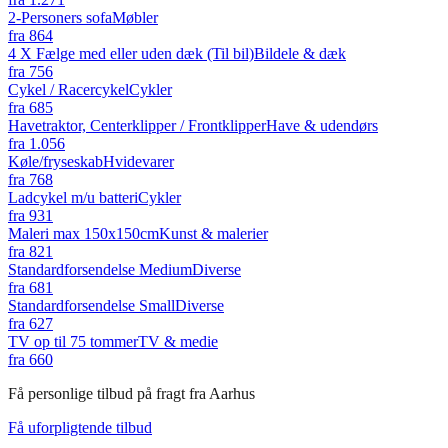
2-Personers sofa
Møbler
fra
864
4 X Fælge med eller uden dæk (Til bil)
Bildele & dæk
fra
756
Cykel / Racercykel
Cykler
fra
685
Havetraktor, Centerklipper / Frontklipper
Have & udendørs
fra
1.056
Køle/fryseskab
Hvidevarer
fra
768
Ladcykel m/u batteri
Cykler
fra
931
Maleri max 150x150cm
Kunst & malerier
fra
821
Standardforsendelse Medium
Diverse
fra
681
Standardforsendelse Small
Diverse
fra
627
TV op til 75 tommer
TV & medie
fra
660
Få personlige tilbud på fragt fra Aarhus
Få uforpligtende tilbud