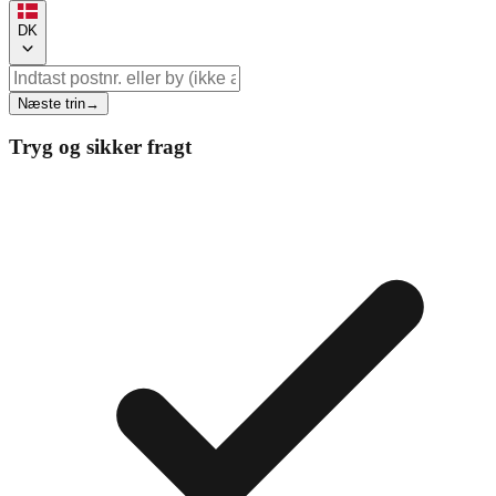
DK
Næste trin
→
Tryg og sikker fragt