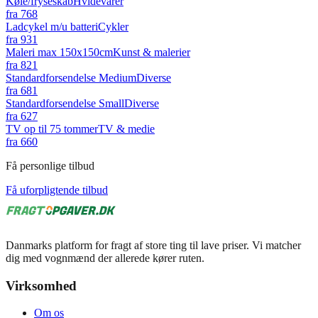
Køle/fryseskab
Hvidevarer
fra
768
Ladcykel m/u batteri
Cykler
fra
931
Maleri max 150x150cm
Kunst & malerier
fra
821
Standardforsendelse Medium
Diverse
fra
681
Standardforsendelse Small
Diverse
fra
627
TV op til 75 tommer
TV & medie
fra
660
Få personlige tilbud
Få uforpligtende tilbud
Danmarks platform for fragt af store ting til lave priser. Vi matcher
dig med vognmænd der allerede kører ruten.
Virksomhed
Om os