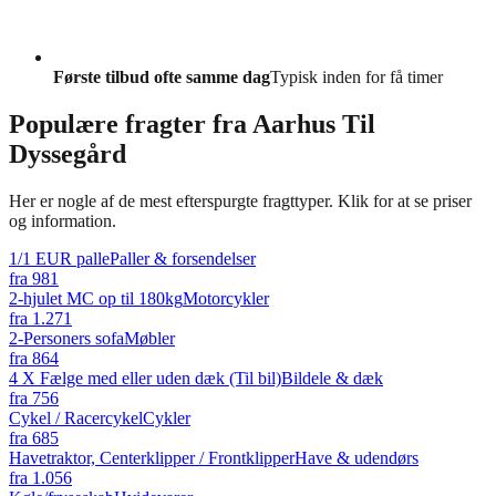
Første tilbud ofte samme dag
Typisk inden for få timer
Populære fragter fra
Aarhus Til
Dyssegård
Her er nogle af de mest efterspurgte fragttyper. Klik for at se priser
og information.
1/1 EUR palle
Paller & forsendelser
fra
981
2-hjulet MC op til 180kg
Motorcykler
fra
1.271
2-Personers sofa
Møbler
fra
864
4 X Fælge med eller uden dæk (Til bil)
Bildele & dæk
fra
756
Cykel / Racercykel
Cykler
fra
685
Havetraktor, Centerklipper / Frontklipper
Have & udendørs
fra
1.056