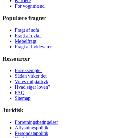
Karriere
For vognmænd
Populære fragter
Fragt af sofa
Fragt af cykel
Møbelfragt
Fragt af hvidevarer
Ressourcer
Priseksempler
Sådan virker det
Vores miljøaftryk
Hvad siger loven?
FAQ
Sitemap
Juridisk
Forretningsbetingelser
Aflysningspolitik
Persondatapolitik