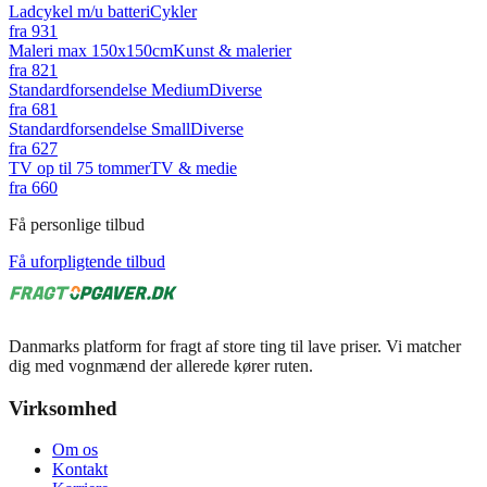
Ladcykel m/u batteri
Cykler
fra
931
Maleri max 150x150cm
Kunst & malerier
fra
821
Standardforsendelse Medium
Diverse
fra
681
Standardforsendelse Small
Diverse
fra
627
TV op til 75 tommer
TV & medie
fra
660
Få personlige tilbud
Få uforpligtende tilbud
Danmarks platform for fragt af store ting til lave priser. Vi matcher
dig med vognmænd der allerede kører ruten.
Virksomhed
Om os
Kontakt