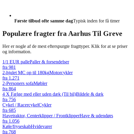
Første tilbud ofte samme dag
Typisk inden for få timer
Populære fragter fra
Aarhus Til Greve
Her er nogle af de mest efterspurgte fragttyper. Klik for at se priser
og information.
1/1 EUR palle
Paller & forsendelser
fra
981
2-hjulet MC op til 180kg
Motorcykler
fra
1.271
2-Personers sofa
Møbler
fra
864
4 X Fælge med eller uden dæk (Til bil)
Bildele & dæk
fra
756
Cykel / Racercykel
Cykler
fra
685
Havetraktor, Centerklipper / Frontklipper
Have & udendørs
fra
1.056
Køle/fryseskab
Hvidevarer
fra
768