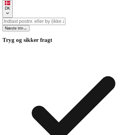
DK
Næste trin
→
Tryg og sikker fragt