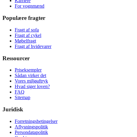
Karriere
For vognmænd
Populære fragter
Fragt af sofa
Fragt af cykel
Møbelfragt
Fragt af hvidevarer
Ressourcer
Priseksempler
Sådan virker det
Vores miljøaftryk
Hvad siger loven?
FAQ
Sitemap
Juridisk
Forretningsbetingelser
Aflysningspolitik
Persondatapolitik