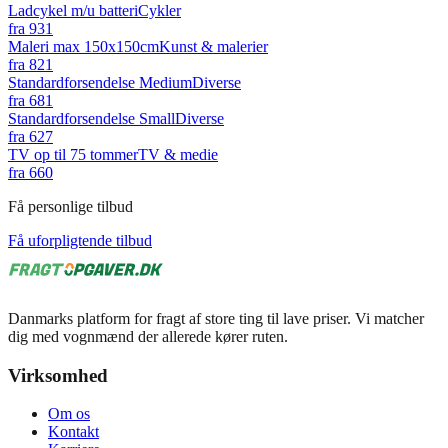
Ladcykel m/u batteri
Cykler
fra
931
Maleri max 150x150cm
Kunst & malerier
fra
821
Standardforsendelse Medium
Diverse
fra
681
Standardforsendelse Small
Diverse
fra
627
TV op til 75 tommer
TV & medie
fra
660
Få personlige tilbud
Få uforpligtende tilbud
Danmarks platform for fragt af store ting til lave priser. Vi matcher
dig med vognmænd der allerede kører ruten.
Virksomhed
Om os
Kontakt