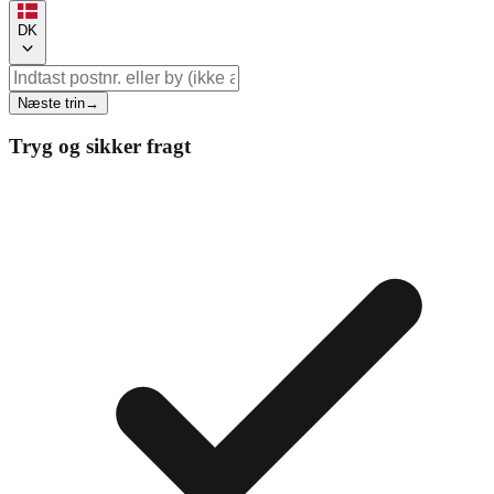
DK
Næste trin
→
Tryg og sikker fragt