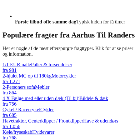
Første tilbud ofte samme dag
Typisk inden for få timer
Populære fragter fra
Aarhus Til Randers
Her er nogle af de mest efterspurgte fragttyper. Klik for at se priser
og information.
1/1 EUR palle
Paller & forsendelser
fra
981
2-hjulet MC op til 180kg
Motorcykler
fra
1.271
2-Personers sofa
Møbler
fra
864
4 X Fælge med eller uden dæk (Til bil)
Bildele & dæk
fra
756
Cykel / Racercykel
Cykler
fra
685
Havetraktor, Centerklipper / Frontklipper
Have & udendørs
fra
1.056
Køle/fryseskab
Hvidevarer
fra
768