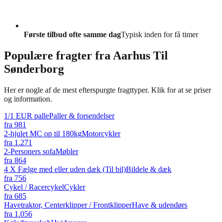
Første tilbud ofte samme dag
Typisk inden for få timer
Populære fragter fra
Aarhus Til
Sønderborg
Her er nogle af de mest efterspurgte fragttyper. Klik for at se priser
og information.
1/1 EUR palle
Paller & forsendelser
fra
981
2-hjulet MC op til 180kg
Motorcykler
fra
1.271
2-Personers sofa
Møbler
fra
864
4 X Fælge med eller uden dæk (Til bil)
Bildele & dæk
fra
756
Cykel / Racercykel
Cykler
fra
685
Havetraktor, Centerklipper / Frontklipper
Have & udendørs
fra
1.056