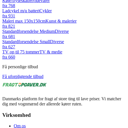
Køle/fryseskab
Hvidevarer
fra
768
Ladcykel m/u batteri
Cykler
fra
931
Maleri max 150x150cm
Kunst & malerier
fra
821
Standardforsendelse Medium
Diverse
fra
681
Standardforsendelse Small
Diverse
fra
627
TV op til 75 tommer
TV & medie
fra
660
Få personlige tilbud
Få uforpligtende tilbud
Danmarks platform for fragt af store ting til lave priser. Vi matcher
dig med vognmænd der allerede kører ruten.
Virksomhed
Om os