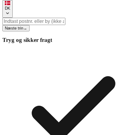
DK
Næste trin
→
Tryg og sikker fragt