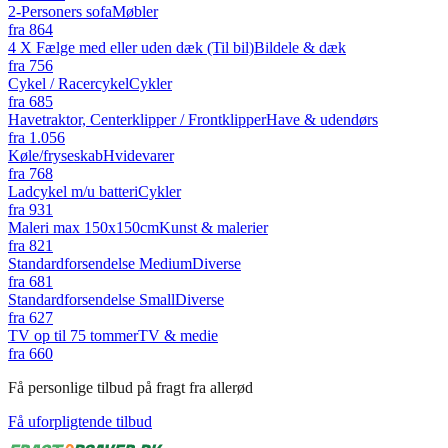
2-Personers sofa
Møbler
fra
864
4 X Fælge med eller uden dæk (Til bil)
Bildele & dæk
fra
756
Cykel / Racercykel
Cykler
fra
685
Havetraktor, Centerklipper / Frontklipper
Have & udendørs
fra
1.056
Køle/fryseskab
Hvidevarer
fra
768
Ladcykel m/u batteri
Cykler
fra
931
Maleri max 150x150cm
Kunst & malerier
fra
821
Standardforsendelse Medium
Diverse
fra
681
Standardforsendelse Small
Diverse
fra
627
TV op til 75 tommer
TV & medie
fra
660
Få personlige tilbud på fragt fra allerød
Få uforpligtende tilbud