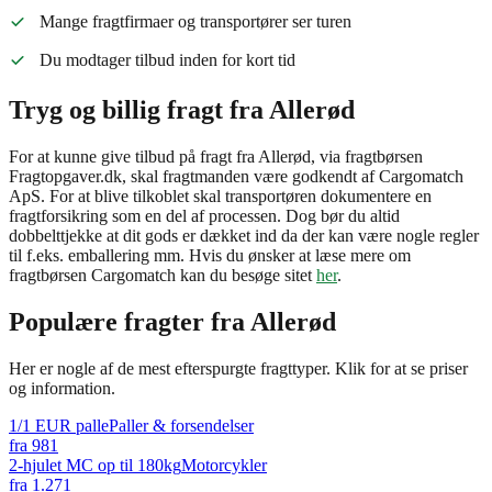
Mange fragtfirmaer og transportører ser turen
Du modtager tilbud inden for kort tid
Tryg og billig fragt fra Allerød
For at kunne give tilbud på fragt fra Allerød, via fragtbørsen
Fragtopgaver.dk, skal fragtmanden være godkendt af Cargomatch
ApS. For at blive tilkoblet skal transportøren dokumentere en
fragtforsikring som en del af processen. Dog bør du altid
dobbelttjekke at dit gods er dækket ind da der kan være nogle regler
til f.eks. emballering mm. Hvis du ønsker at læse mere om
fragtbørsen Cargomatch kan du besøge sitet
her
.
Populære fragter fra
Allerød
Her er nogle af de mest efterspurgte fragttyper. Klik for at se priser
og information.
1/1 EUR palle
Paller & forsendelser
fra
981
2-hjulet MC op til 180kg
Motorcykler
fra
1.271