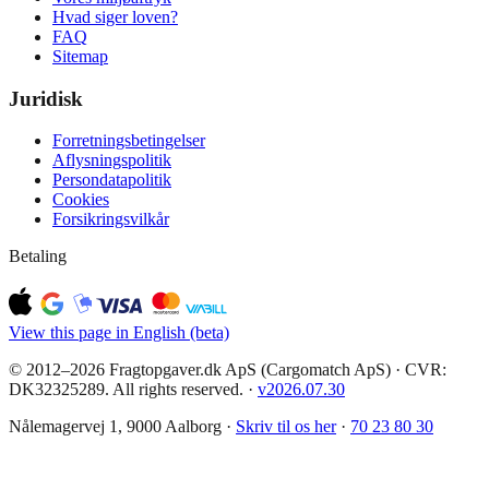
Hvad siger loven?
FAQ
Sitemap
Juridisk
Forretningsbetingelser
Aflysningspolitik
Persondatapolitik
Cookies
Forsikringsvilkår
Betaling
View this page in English (beta)
© 2012–2026 Fragtopgaver.dk ApS (Cargomatch ApS) · CVR:
DK32325289. All rights reserved.
·
v
2026.07.30
Nålemagervej 1, 9000 Aalborg ·
Skriv til os her
·
70 23 80 30