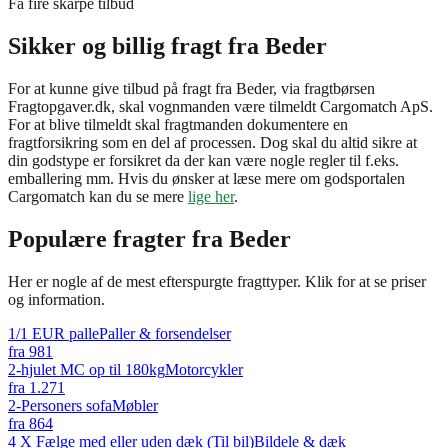
Få fire skarpe tilbud
Sikker og billig fragt fra Beder
For at kunne give tilbud på fragt fra Beder, via fragtbørsen
Fragtopgaver.dk, skal vognmanden være tilmeldt Cargomatch ApS.
For at blive tilmeldt skal fragtmanden dokumentere en
fragtforsikring som en del af processen. Dog skal du altid sikre at
din godstype er forsikret da der kan være nogle regler til f.eks.
emballering mm. Hvis du ønsker at læse mere om godsportalen
Cargomatch kan du se mere
lige her
.
Populære fragter fra
Beder
Her er nogle af de mest efterspurgte fragttyper. Klik for at se priser
og information.
1/1 EUR palle
Paller & forsendelser
fra
981
2-hjulet MC op til 180kg
Motorcykler
fra
1.271
2-Personers sofa
Møbler
fra
864
4 X Fælge med eller uden dæk (Til bil)
Bildele & dæk