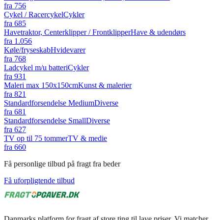
fra
756
Cykel / Racercykel
Cykler
fra
685
Havetraktor, Centerklipper / Frontklipper
Have & udendørs
fra
1.056
Køle/fryseskab
Hvidevarer
fra
768
Ladcykel m/u batteri
Cykler
fra
931
Maleri max 150x150cm
Kunst & malerier
fra
821
Standardforsendelse Medium
Diverse
fra
681
Standardforsendelse Small
Diverse
fra
627
TV op til 75 tommer
TV & medie
fra
660
Få personlige tilbud på fragt fra beder
Få uforpligtende tilbud
Danmarks platform for fragt af store ting til lave priser. Vi matcher