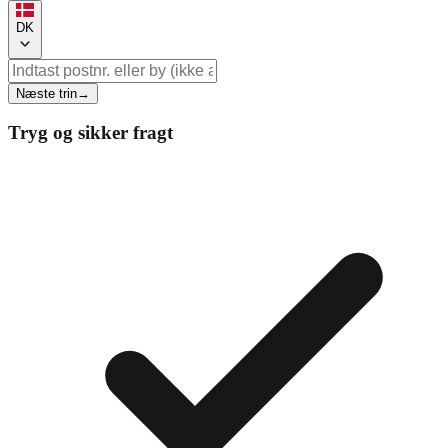
DK
Næste trin
→
Tryg og sikker fragt