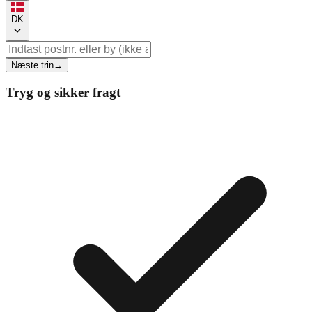
DK
Næste trin
→
Tryg og sikker fragt