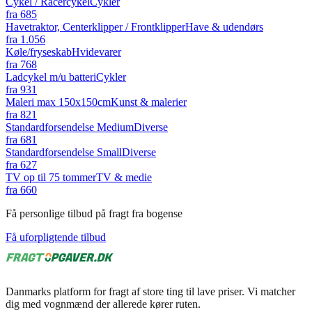
Cykel / Racercykel
Cykler
fra
685
Havetraktor, Centerklipper / Frontklipper
Have & udendørs
fra
1.056
Køle/fryseskab
Hvidevarer
fra
768
Ladcykel m/u batteri
Cykler
fra
931
Maleri max 150x150cm
Kunst & malerier
fra
821
Standardforsendelse Medium
Diverse
fra
681
Standardforsendelse Small
Diverse
fra
627
TV op til 75 tommer
TV & medie
fra
660
Få personlige tilbud på fragt fra bogense
Få uforpligtende tilbud
Danmarks platform for fragt af store ting til lave priser. Vi matcher
dig med vognmænd der allerede kører ruten.