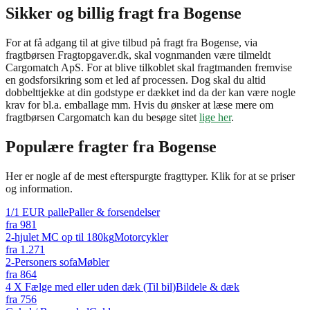
Sikker og billig fragt fra Bogense
For at få adgang til at give tilbud på fragt fra Bogense, via
fragtbørsen Fragtopgaver.dk, skal vognmanden være tilmeldt
Cargomatch ApS. For at blive tilkoblet skal fragtmanden fremvise
en godsforsikring som et led af processen. Dog skal du altid
dobbelttjekke at din godstype er dækket ind da der kan være nogle
krav for bl.a. emballage mm. Hvis du ønsker at læse mere om
fragtbørsen Cargomatch kan du besøge sitet
lige her
.
Populære fragter fra
Bogense
Her er nogle af de mest efterspurgte fragttyper. Klik for at se priser
og information.
1/1 EUR palle
Paller & forsendelser
fra
981
2-hjulet MC op til 180kg
Motorcykler
fra
1.271
2-Personers sofa
Møbler
fra
864
4 X Fælge med eller uden dæk (Til bil)
Bildele & dæk
fra
756