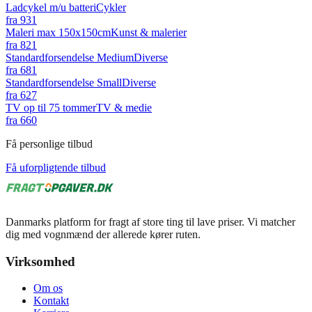
Ladcykel m/u batteri
Cykler
fra
931
Maleri max 150x150cm
Kunst & malerier
fra
821
Standardforsendelse Medium
Diverse
fra
681
Standardforsendelse Small
Diverse
fra
627
TV op til 75 tommer
TV & medie
fra
660
Få personlige tilbud
Få uforpligtende tilbud
Danmarks platform for fragt af store ting til lave priser. Vi matcher
dig med vognmænd der allerede kører ruten.
Virksomhed
Om os
Kontakt