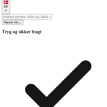
DK
Næste trin
→
Tryg og sikker fragt