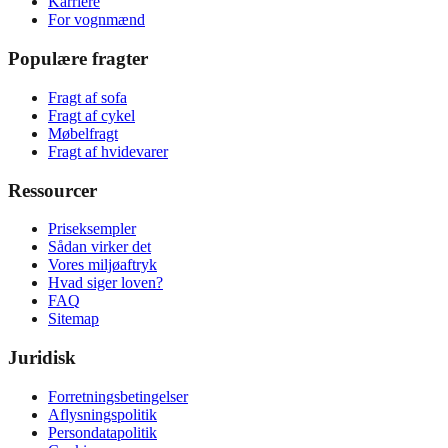
Karriere
For vognmænd
Populære fragter
Fragt af sofa
Fragt af cykel
Møbelfragt
Fragt af hvidevarer
Ressourcer
Priseksempler
Sådan virker det
Vores miljøaftryk
Hvad siger loven?
FAQ
Sitemap
Juridisk
Forretningsbetingelser
Aflysningspolitik
Persondatapolitik