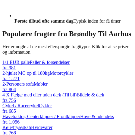
Første tilbud ofte samme dag
Typisk inden for få timer
Populære fragter fra
Brøndby Til Aarhus
Her er nogle af de mest efterspurgte fragttyper. Klik for at se priser
og information.
1/1 EUR palle
Paller & forsendelser
fra
981
2-hjulet MC op til 180kg
Motorcykler
fra
1.271
2-Personers sofa
Møbler
fra
864
4 X Fælge med eller uden dæk (Til bil)
Bildele & dæk
fra
756
Cykel / Racercykel
Cykler
fra
685
Havetraktor, Centerklipper / Frontklipper
Have & udendørs
fra
1.056
Køle/fryseskab
Hvidevarer
fra
768