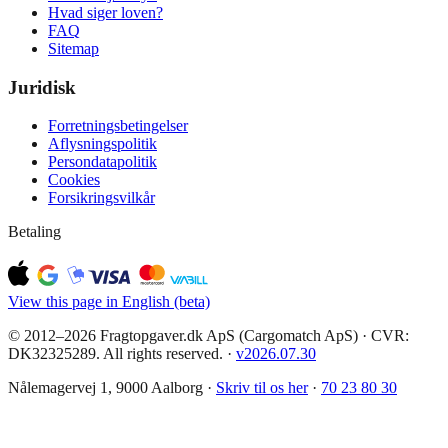
Hvad siger loven?
FAQ
Sitemap
Juridisk
Forretningsbetingelser
Aflysningspolitik
Persondatapolitik
Cookies
Forsikringsvilkår
Betaling
View this page in English (beta)
© 2012–2026 Fragtopgaver.dk ApS (Cargomatch ApS) · CVR:
DK32325289. All rights reserved.
·
v
2026.07.30
Nålemagervej 1, 9000 Aalborg ·
Skriv til os her
·
70 23 80 30