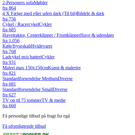
2-Personers sofa
Møbler
fra
864
4 X Fælge med eller uden dæk (Til bil)
Bildele & dæk
fra
756
Cykel / Racercykel
Cykler
fra
685
Havetraktor, Centerklipper / Frontklipper
Have & udendørs
fra
1.056
Køle/fryseskab
Hvidevarer
fra
768
Ladcykel m/u batteri
Cykler
fra
931
Maleri max 150x150cm
Kunst & malerier
fra
821
Standardforsendelse Medium
Diverse
fra
681
Standardforsendelse Small
Diverse
fra
627
TV op til 75 tommer
TV & medie
fra
660
Få personlige tilbud på fragt fra egå
Få uforpligtende tilbud