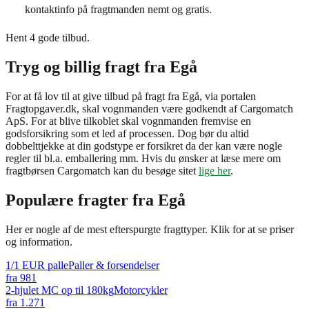
kontaktinfo på fragtmanden nemt og gratis.
Hent 4 gode tilbud.
Tryg og billig fragt fra Egå
For at få lov til at give tilbud på fragt fra Egå, via portalen
Fragtopgaver.dk, skal vognmanden være godkendt af Cargomatch
ApS. For at blive tilkoblet skal vognmanden fremvise en
godsforsikring som et led af processen. Dog bør du altid
dobbelttjekke at din godstype er forsikret da der kan være nogle
regler til bl.a. emballering mm. Hvis du ønsker at læse mere om
fragtbørsen Cargomatch kan du besøge sitet
lige her
.
Populære fragter fra
Egå
Her er nogle af de mest efterspurgte fragttyper. Klik for at se priser
og information.
1/1 EUR palle
Paller & forsendelser
fra
981
2-hjulet MC op til 180kg
Motorcykler
fra
1.271