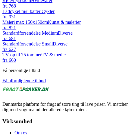
Køle/fryseskab
Hvidevarer
fra
768
Ladcykel m/u batteri
Cykler
fra
931
Maleri max 150x150cm
Kunst & malerier
fra
821
Standardforsendelse Medium
Diverse
fra
681
Standardforsendelse Small
Diverse
fra
627
TV op til 75 tommer
TV & medie
fra
660
Få personlige tilbud
Få uforpligtende tilbud
Danmarks platform for fragt af store ting til lave priser. Vi matcher
dig med vognmænd der allerede kører ruten.
Virksomhed
Om os