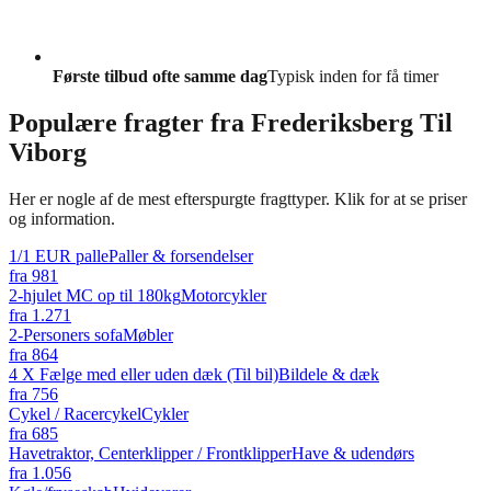
Første tilbud ofte samme dag
Typisk inden for få timer
Populære fragter fra
Frederiksberg Til
Viborg
Her er nogle af de mest efterspurgte fragttyper. Klik for at se priser
og information.
1/1 EUR palle
Paller & forsendelser
fra
981
2-hjulet MC op til 180kg
Motorcykler
fra
1.271
2-Personers sofa
Møbler
fra
864
4 X Fælge med eller uden dæk (Til bil)
Bildele & dæk
fra
756
Cykel / Racercykel
Cykler
fra
685
Havetraktor, Centerklipper / Frontklipper
Have & udendørs
fra
1.056