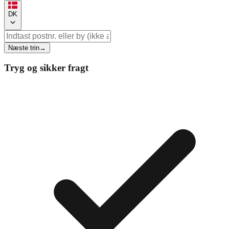
DK
Næste trin
→
Tryg og sikker fragt