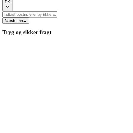
DK
Næste trin
→
Tryg og sikker fragt