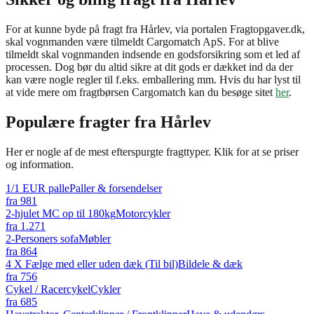
For at kunne byde på fragt fra Hårlev, via portalen Fragtopgaver.dk,
skal vognmanden være tilmeldt Cargomatch ApS. For at blive
tilmeldt skal vognmanden indsende en godsforsikring som et led af
processen. Dog bør du altid sikre at dit gods er dækket ind da der
kan være nogle regler til f.eks. emballering mm. Hvis du har lyst til
at vide mere om fragtbørsen Cargomatch kan du besøge sitet
her
.
Populære fragter fra
Hårlev
Her er nogle af de mest efterspurgte fragttyper. Klik for at se priser
og information.
1/1 EUR palle
Paller & forsendelser
fra
981
2-hjulet MC op til 180kg
Motorcykler
fra
1.271
2-Personers sofa
Møbler
fra
864
4 X Fælge med eller uden dæk (Til bil)
Bildele & dæk
fra
756
Cykel / Racercykel
Cykler
fra
685