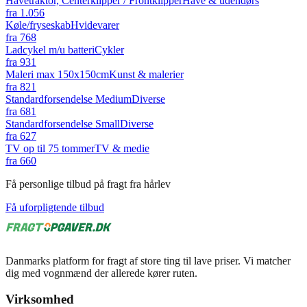
Havetraktor, Centerklipper / Frontklipper
Have & udendørs
fra
1.056
Køle/fryseskab
Hvidevarer
fra
768
Ladcykel m/u batteri
Cykler
fra
931
Maleri max 150x150cm
Kunst & malerier
fra
821
Standardforsendelse Medium
Diverse
fra
681
Standardforsendelse Small
Diverse
fra
627
TV op til 75 tommer
TV & medie
fra
660
Få personlige tilbud på fragt fra hårlev
Få uforpligtende tilbud
Danmarks platform for fragt af store ting til lave priser. Vi matcher
dig med vognmænd der allerede kører ruten.
Virksomhed