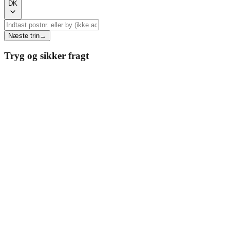
DK
Næste trin
→
Tryg og sikker fragt