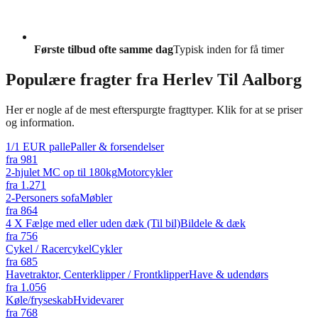
Første tilbud ofte samme dag
Typisk inden for få timer
Populære fragter fra
Herlev Til Aalborg
Her er nogle af de mest efterspurgte fragttyper. Klik for at se priser
og information.
1/1 EUR palle
Paller & forsendelser
fra
981
2-hjulet MC op til 180kg
Motorcykler
fra
1.271
2-Personers sofa
Møbler
fra
864
4 X Fælge med eller uden dæk (Til bil)
Bildele & dæk
fra
756
Cykel / Racercykel
Cykler
fra
685
Havetraktor, Centerklipper / Frontklipper
Have & udendørs
fra
1.056
Køle/fryseskab
Hvidevarer
fra
768