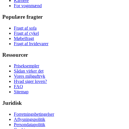
Karriere
For vognmænd
Populære fragter
Fragt af sofa
Fragt af cykel
Møbelfragt
Fragt af hvidevarer
Ressourcer
Priseksempler
Sådan virker det
Vores miljøaftryk
Hvad siger loven?
FAQ
Sitemap
Juridisk
Forretningsbetingelser
Aflysningspolitik
Persondatapolitik