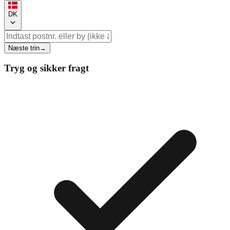
DK
Næste trin
→
Tryg og sikker fragt