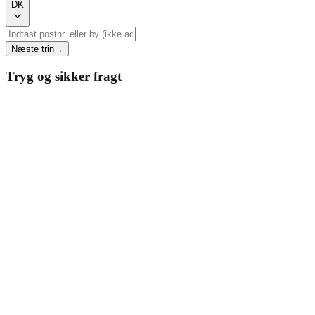
DK
Næste trin
→
Tryg og sikker fragt