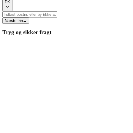
DK
Næste trin
→
Tryg og sikker fragt