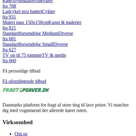
Køle/fryseskab
Hvidevarer
fra
768
Ladcykel m/u batteri
Cykler
fra
931
Maleri max 150x150cm
Kunst & malerier
fra
821
Standardforsendelse Medium
Diverse
fra
681
Standardforsendelse Small
Diverse
fra
627
TV op til 75 tommer
TV & medie
fra
660
Få personlige tilbud
Få uforpligtende tilbud
Danmarks platform for fragt af store ting til lave priser. Vi matcher
dig med vognmænd der allerede kører ruten.
Virksomhed
Om os