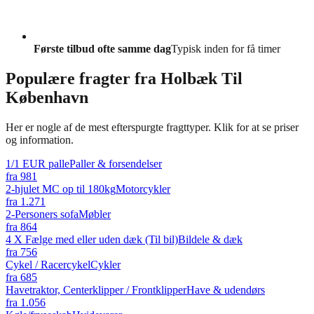
Første tilbud ofte samme dag
Typisk inden for få timer
Populære fragter fra
Holbæk Til
København
Her er nogle af de mest efterspurgte fragttyper. Klik for at se priser
og information.
1/1 EUR palle
Paller & forsendelser
fra
981
2-hjulet MC op til 180kg
Motorcykler
fra
1.271
2-Personers sofa
Møbler
fra
864
4 X Fælge med eller uden dæk (Til bil)
Bildele & dæk
fra
756
Cykel / Racercykel
Cykler
fra
685
Havetraktor, Centerklipper / Frontklipper
Have & udendørs
fra
1.056