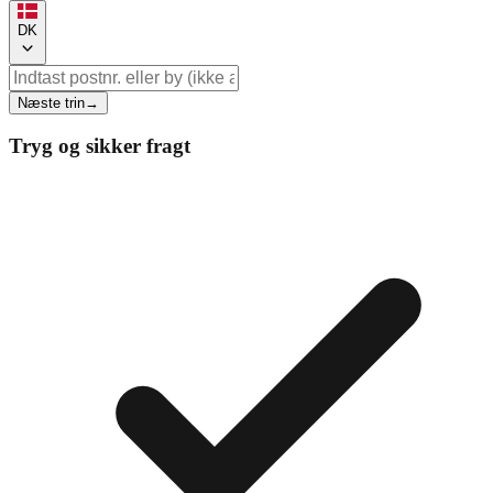
DK
Næste trin
→
Tryg og sikker fragt