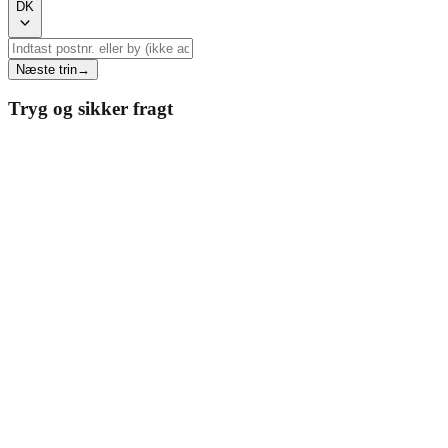
DK
Næste trin
→
Tryg og sikker fragt