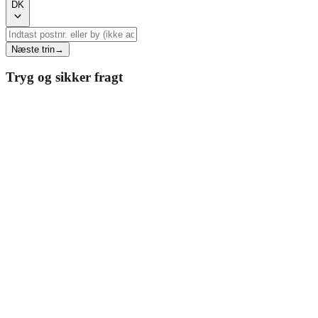
DK
Næste trin
→
Tryg og sikker fragt