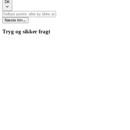
DK
Næste trin
→
Tryg og sikker fragt